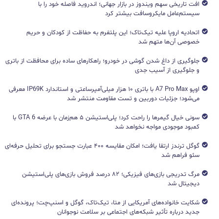
افت تاریخی سهم ویندوز در بازار جهانی؛ اندروید فاصله خود را با
سیستم‌عامل مایکروسافت بیشتر کرد
اتحادیه اروپا علیه تیک‌تاک؛ این پلتفرم به حفاظت از کودکان و حریم
خصوصی آن‌ها متهم شد
جلوگیری از داغ شدن گوشی در خودرو؛ راهکارهای ساده برای محافظت از باتری
و جلوگیری از آسیب جدی
اوپو A7 Pro Max با باتری ۱۰ هزار میلی‌آمپرساعتی و استاندارد IP69K معرفی
می‌شود؛ جزئیات دوربین و تست مقاومت منتشر شد
سونی خیال گیمرها را راحت کرد؛ پلی‌استیشن ۵ هم‌زمان با عرضه GTA 6 با
کمبود موجودی مواجه نخواهد شد
گوگل ترندز ارتقا یافت؛ امکان مقایسه ۴۰۰ عبارت جستجو برای تحلیل حرفه‌ای
سئو فراهم شد
مرگ تدریجی بازی‌های فیزیکی؛ ۸۲ درصد فروش بازی‌های پلی‌استیشن
دیجیتال شد
شکایت خانواده‌های آمریکایی از متا، تیک‌تاک، گوگل و اسنپ‌چت؛ پرونده‌ای
جدید درباره تأثیر شبکه‌های اجتماعی بر سلامت نوجوانان