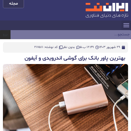
مجله
برو
29 شهریور 1403
12:49 ب.ظ
بدون نظر
کد نوشته: 217511
بهترین پاور بانک برای گوشی اندرویدی و آیفون