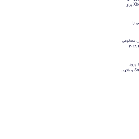
هایسنس بدون کنسول؛ اپلیکیشن Xbox برای
 را
هوش مصنوعی
موتور رشد درآمد شد و کمبود تراشه تا ۲۰۲۸
د؛ ورود
«پادشاه شیاطین» با تراشه Snapdragon و باتری