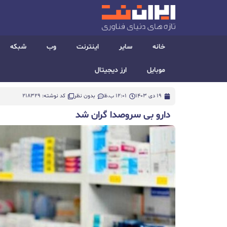
خانه
سایر
اینترنت
وب
شبکه
موبایل
ارز دیجیتال
19 دی 1403
12:01 ب.ظ
بدون نظر
کد نوشته: 218329
دارو بی سروصدا گران شد