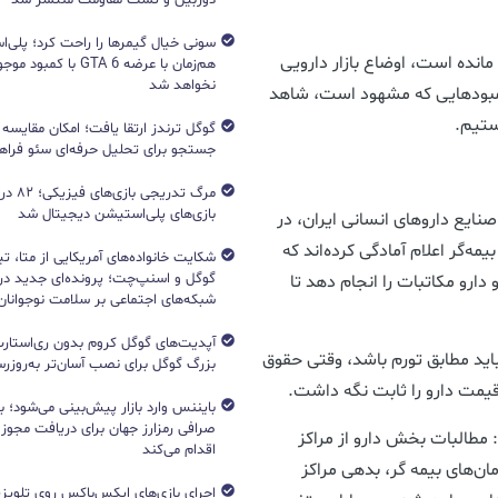
 به پایان سال باقی مانده است، اوضاع بازار دارویی
هم‌زمان با عرضه GTA 6 با 
نخواهد شد
کمبودهایی که مشهود است، شاهد
ستیم.
جستجو برای تحلیل حرفه‌ای سئو فرا
مرگ تدریج
بازی‌های پلی‌استیشن دیجیتال شد
ایع داروهای انسانی ایران، در
مه‌گر اعلام آمادگی کرده‌اند که
شکایت خانواده‌های آمریکایی از متا، ت
گوگل و اسنپ‌چت؛ پرونده‌ای جدید دربا
ارو مکاتبات را انجام دهد تا
شبکه‌های اجتماعی بر سلامت نوجوانان
آپدیت‌های گوگل کروم بدون ری‌استارت
اید مطابق تورم باشد، وقتی حقوق
بزرگ گوگل برای نصب آسان‌تر به‌روزرسا
قیمت دارو را ثابت نگه داشت.
بایننس وارد بازار پیش‌بینی می‌شود؛ ب
صرافی رمزارز جهان برای دریافت مجوز آ
: مطالبات بخش دارو از مراکز
اقدام می‌کند
 سازمان‌های بیمه گر، بدهی مراکز
اجرای بازی‌های ایکس‌باکس روی تلویزی