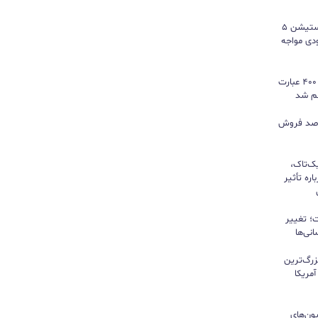
سونی خیال گیمرها را راحت کرد؛ پلی‌استیشن ۵
کمبود موجودی مواجه
گوگل ترندز ارتقا یافت؛ امکان مقایسه ۴۰۰ عبارت
هم شد
ی بازی‌های فیزیکی؛ ۸۲ درصد فروش
یک‌تاک،
ره تأثیر
؛ تغییر
نی‌ها
زرگ‌ترین
مریکا
ون‌های