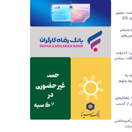
 شد؛ حضور
iO
ید واتس‌اپ با قابلیت all@ منتشر
جی‌های
؛ اندروید
سافت بیشتر
م به
ها متهم
راهکارهای
ی از آسیب
تری ۱۰ هزار میلی‌آمپرساعتی
 جزئیات