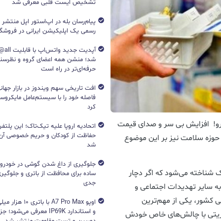
تشخیص ایست قلبی معرفی شد
پیام‌رسان بله در اپ‌استور اپل منتشر
رسمی یک اپلیکیشن ایرانی در فروشگاه S
آپدیت جد
شد؛ منشن همه اعضای گروه و نظرسن
حرفه‌ای‌تر در راه است
افت تاریخی سهم ویندوز در بازار جهانی
فاصله خود را با سیستم‌عامل مایکرو
کرد
 گران شد؛ افزایش قیمت ۹۵۵ قلم دارو! افزایش بی سر و صدای قیمت
اتحادیه اروپا علیه تیک‌تاک؛ این پلتفر
حفاظت از کودکان و حریم خصوصی آن‌
ن حوزه سلامت نیز بر این موضوع
شد
جلوگیری از داغ شدن گوشی در خودرو؛ 
ک شناخته می‌شود که اگر دچار
ساده برای محافظت از باتری و جلوگیر
جدی
 به سایر تهدیدات اجتماعی و
یی کشور، یکی از مهم‌ترین
اوپو A7 Pro Max با با
و استاندارد IP69K معرفی می‌شود؛
ریتی با چالش‌های خاص خودش
دوربین و تست مقاومت منتشر شد