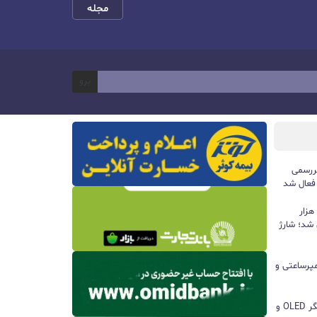
مجله
برو
ررسمی
 فعال شد
پاوربانک ۱۰۰ واتی هواوی با ظرفیت ۱۲ هزار
 شد؛ شارژ
ا باتری ۸۵۰۰ میلی‌آمپرساعتی و
مچ‌بند هوشمند آنر Band 11 با نمایشگر OLED و