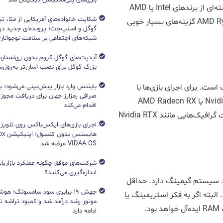
سنگین، پیشنهاد می‌شود از پردازنده‌های حداقل 6 هسته‌ای از برندهای Intel یا AMD
شکایت خانواده‌های آمریکایی از متا، ت
استفاده کنید. مدل‌هایی مانند Intel Core i7 یا AMD Ryzen 7 گزینه‌های بسیار خوبی
گوگل و اسنپ‌چت؛ پرونده‌ای جدید دربا
شبکه‌های اجتماعی بر سلامت نوجوانان
آپدیت‌های گوگل کروم بدون ری‌استارت
بزرگ گوگل برای نصب آسان‌تر به‌روزرسا
بایننس وارد بازار پیش‌بینی می‌شود؛ ب
ت. برای اجرای بازی‌ها با
صرافی رمزارز جهان برای دریافت مجوز آ
کیفیت بالا و بدون لگ، کارت گرافیک‌های سری Nvidia RTX یا AMD Radeon RX
اقدام می‌کند
توصیه می‌شوند. برای اجرای بازی‌های 4K یا VR، به کارت گرافیک‌هایی مانند Nvidia RTX
اجرای بازی‌های ایکس‌باکس روی تلویزی
VIDAA OS عرضه شد
شرکت‌های موفق چگونه عملکرد بازاریابی
اندازه‌گیری می‌کنند؟
و عملکرد سیستم گیمینگ دارد. حداقل
جهش ۱۹ برابری سود سامسونگ؛ 
می‌شود. البته اگر به فکر استریمینگ یا
ادامه دارد