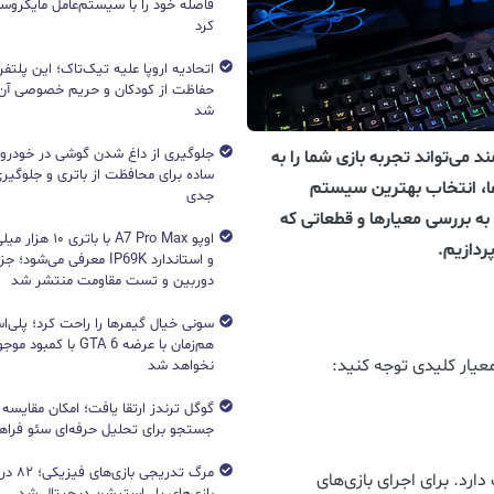
فاصله خود را با سیستم‌عامل مایکرو
کرد
اتحادیه اروپا علیه تیک‌تاک؛ این پلتفر
حفاظت از کودکان و حریم خصوصی آن‌
شد
جلوگیری از داغ شدن گوشی در خودرو؛ 
ی‌تواند تجربه بازی شما را به
ساده برای محافظت از باتری و جلوگیر
دها، انتخاب بهترین سیستم
جدی
ه بررسی معیارها و قطعاتی که
اوپو A7 Pro Max با با
ردازیم.
و استاندارد IP69K معرفی می‌شود؛
دوربین و تست مقاومت منتشر شد
هم‌زمان با عرضه GTA 6 با 
یار کلیدی توجه کنید:
نخواهد شد
جستجو برای تحلیل حرفه‌ای سئو فرا
مرگ تدریج
ارد. برای اجرای بازی‌های
بازی‌های پلی‌استیشن دیجیتال شد