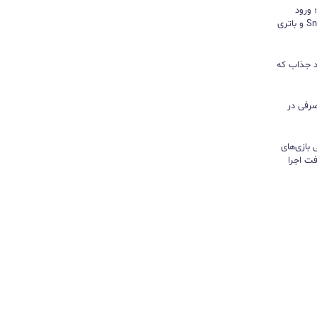
د؛ ورود
«پادشاه شیاطین» با تراشه Snapdragon و باتری
ور نیندازید؛ ۱۰ کاربرد جذاب که
رفی در
تی بازی‌های
ت اجرا