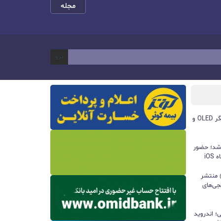
مجله
برو
مچ‌بند هوشمند آنر Band 11 با نمایشگر OLED و
 شد؛ حضور
iO
ید واتس‌اپ با قابلیت all@ منتشر
جی‌های
؛ اندروید