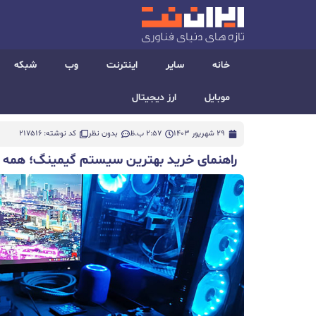
خانه
سایر
اینترنت
وب
شبکه
موبایل
ارز دیجیتال
29 شهریور 1403
2:57 ب.ظ
بدون نظر
کد نوشته: 217516
راهنمای خرید بهترین سیستم گیمینگ؛ همه چی