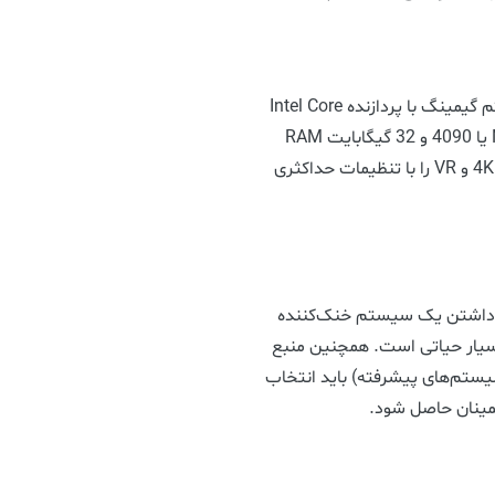
اگر به دنبال بهترین عملکرد ممکن هستید، یک سیستم گیمینگ با پردازنده Intel Core
i9 یا AMD Ryzen 9، کارت گرافیک Nvidia RTX 4080 یا 4090 و 32 گیگابایت RAM
انتخابی عالی است. این سیستم‌ها می‌توانند بازی‌های 4K و VR را با تنظیمات حداکثری
، داشتن یک سیستم خنک‌کننده
بسیار حیاتی است. همچنین منبع
ناسب (حداقل 750 وات برای سیستم‌های پیشرفته) باید انتخاب
مینان حاصل شود.