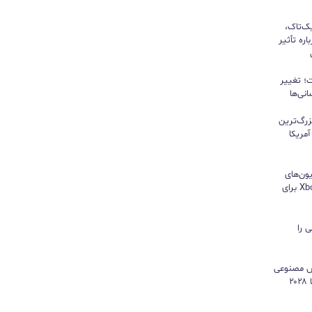
یک‌تاک،
ره تأثیر
؛ تغییر
نی‌ها
زرگ‌ترین
مریکا
ون‌های
هایسنس بدون کنسول؛ اپلیکیشن Xbox برای
 را
هوش مصنوعی
موتور رشد درآمد شد و کمبود تراشه تا ۲۰۲۸