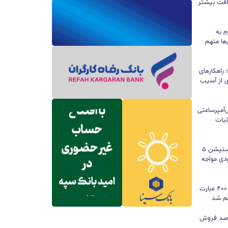
سافت بیشتر
م به
ها متهم
راهکارهای
ی از آسیب
تری ۱۰ هزار میلی‌آمپرساعتی
 جزئیات
سونی خیال گیمرها را راحت کرد؛ پلی‌استیشن ۵
کمبود موجودی مواجه
گوگل ترندز ارتقا یافت؛ امکان مقایسه ۴۰۰ عبارت
هم شد
ی بازی‌های فیزیکی؛ ۸۲ درصد فروش