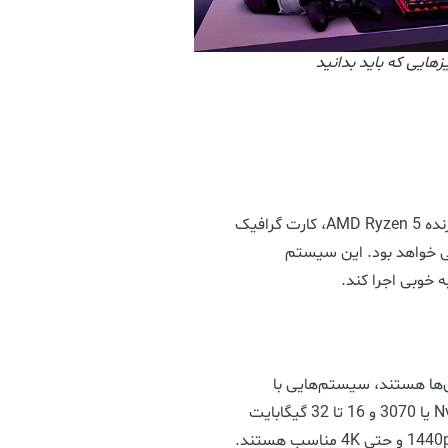
ایی که باید بدانید
اگر بودجه محدودی دارید، انتخاب یک سیستم با پردازنده AMD Ryzen 5، کارت گرافیک
گابایت RAM گزینه مناسبی خواهد بود. این سیستم
به خوبی اجرا کند.
ازی‌ها هستند، سیستم‌هایی با
پردازنده Intel Core i7، کارت گرافیک Nvidia RTX 3060 یا 3070 و 16 تا 32 گیگابایت