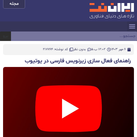
مجله
برو
6 مهر 1403
12:02 ب.ظ
بدون نظر
کد نوشته: 217764
راهنمای فعال‌ سازی زیرنویس فارسی در یوتیوب