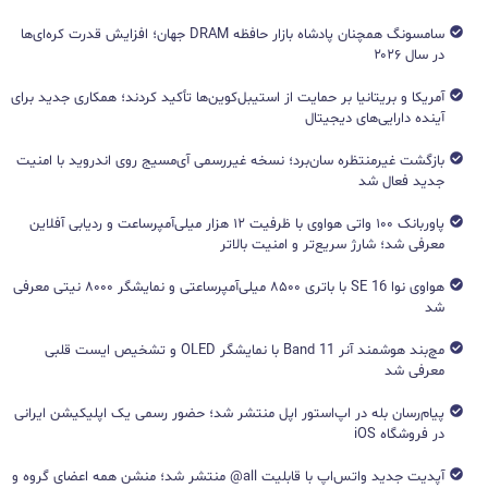
سامسونگ همچنان پادشاه بازار حافظه DRAM جهان؛ افزایش قدرت کره‌ای‌ها
در سال ۲۰۲۶
آمریکا و بریتانیا بر حمایت از استیبل‌کوین‌ها تأکید کردند؛ همکاری جدید برای
آینده دارایی‌های دیجیتال
بازگشت غیرمنتظره سان‌برد؛ نسخه غیررسمی آی‌مسیج روی اندروید با امنیت
جدید فعال شد
پاوربانک ۱۰۰ واتی هواوی با ظرفیت ۱۲ هزار میلی‌آمپرساعت و ردیابی آفلاین
معرفی شد؛ شارژ سریع‌تر و امنیت بالاتر
هواوی نوا 16 SE با باتری ۸۵۰۰ میلی‌آمپرساعتی و نمایشگر ۸۰۰۰ نیتی معرفی
شد
مچ‌بند هوشمند آنر Band 11 با نمایشگر OLED و تشخیص ایست قلبی
معرفی شد
پیام‌رسان بله در اپ‌استور اپل منتشر شد؛ حضور رسمی یک اپلیکیشن ایرانی
در فروشگاه iOS
آپدیت جدید واتس‌اپ با قابلیت all@ منتشر شد؛ منشن همه اعضای گروه و