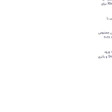
هایسنس بدون کنسول؛ اپلیکیشن Xbox برای
 را
هوش مصنوعی
موتور رشد درآمد شد و کمبود تراشه تا ۲۰۲۸
د؛ ورود
«پادشاه شیاطین» با تراشه Snapdragon و باتری