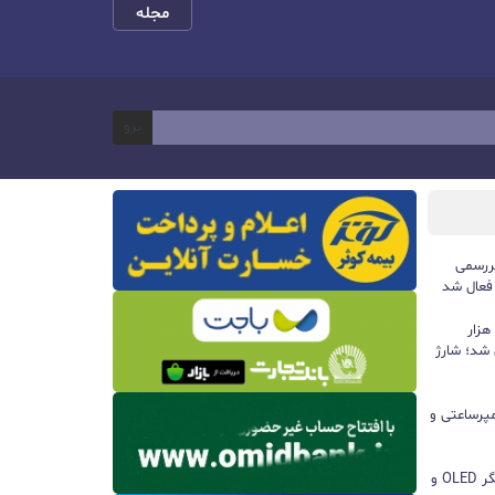
مجله
برو
ررسمی
 فعال شد
پاوربانک ۱۰۰ واتی هواوی با ظرفیت ۱۲ هزار
 شد؛ شارژ
ا باتری ۸۵۰۰ میلی‌آمپرساعتی و
مچ‌بند هوشمند آنر Band 11 با نمایشگر OLED و