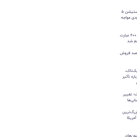
سونی خیال گیمرها را راحت کرد؛ پلی‌استیشن ۵
کمبود موجودی مواجه
گوگل ترندز ارتقا یافت؛ امکان مقایسه ۴۰۰ عبارت
هم شد
ی بازی‌های فیزیکی؛ ۸۲ درصد فروش
یک‌تاک،
ره تأثیر
؛ تغییر
نی‌ها
زرگ‌ترین
مریکا
ون‌های