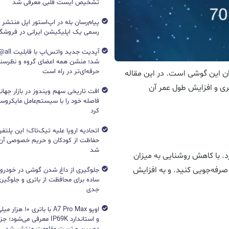
تشخیص ایست قلبی معرفی شد
پیام‌رسان بله در اپ‌استور اپل منتشر
رسمی یک اپلیکیشن ایرانی در فروشگاه S
آپدیت جد
شد؛ منشن همه اعضای گروه و نظرسن
حرفه‌ای‌تر در راه است
ان این گوشی است. در این مقاله
ری و افزایش طول عمر آن
افت تاریخی سهم ویندوز در بازار جهانی
فاصله خود را با سیستم‌عامل مایکرو
کرد
اتحادیه اروپا علیه تیک‌تاک؛ این پلتفر
حفاظت از کودکان و حریم خصوصی آن‌
شد
. با کاهش روشنایی به میزان
صرفه‌جویی کنید. و به افزایش
جلوگیری از داغ شدن گوشی در خودرو؛ 
ساده برای محافظت از باتری و جلوگیر
جدی
اوپو A7 Pro Max با با
و استاندارد IP69K معرفی می‌شود؛
دوربین و تست مقاومت منتشر شد