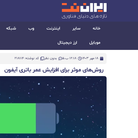
خانه
سایر
اینترنت
وب
شبکه
موبایل
ارز دیجیتال
18 مهر 1403
12:18 ب.ظ
بدون نظر
کد نوشته: 218114
روش‌های موثر برای افزایش عمر باتری آیفون