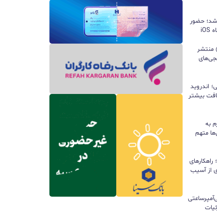
 شد؛ حضور
iO
ید واتس‌اپ با قابلیت all@ منتشر
جی‌های
؛ اندروید
سافت بیشتر
م به
ها متهم
راهکارهای
ی از آسیب
تری ۱۰ هزار میلی‌آمپرساعتی
 جزئیات