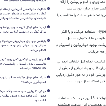
ینچ و رزولوشن بالا، تصاویری واضح و روشن را ارائه
ه ساعت قابل شخصی‌سازی برای این ساعت
شکایت خانواده‌های آمریکایی از متا، ت
گوگل و اسنپ‌چت؛ پرونده‌ای جدید دربا
می‌دهد ظاهر ساعت را متناسب با
شبکه‌های اجتماعی بر سلامت نوجوانان
آپدیت‌های گوگل کروم بدون ری‌استارت
ساعت هوشمند چینی برند ردمی از سیستم عامل HyperOS استفاده می‌کند و با اکثر
بزرگ گوگل برای نصب آسان‌تر به‌روزرسا
وه بر قابلیت‌های معمول
بایننس وارد بازار پیش‌بینی می‌شود؛ ب
کند. وجود میکروفون و اسپیکر با
صرافی رمزارز جهان برای دریافت مجوز آ
اقدام می‌کند
اهم می‌کند.
اجرای بازی‌های ایکس‌باکس روی تلویزی
برای علاقه‌مندان به تناسب اندام نیز انتخاب ایده‌آلی
بان قلب و پشتیبانی از بیش از
VIDAA OS عرضه شد
 ورزشی خود را به طور دقیق ردیابی
شرکت‌های موفق چگونه عملکرد بازاریابی
اومت در برابر آب تا عمق 50 متر، امکان استفاده از این ساعت
اندازه‌گیری می‌کنند؟
جهش ۱۹ برابری سود سامسونگ؛ 
ردمی واچ 5 لایت از باتری قدرتمندی بهره می‌برد که می‌تواند تا 18 روز در حالت استفاده
ادامه دارد
م بیاورد. همچنین، این ساعت هوشمند