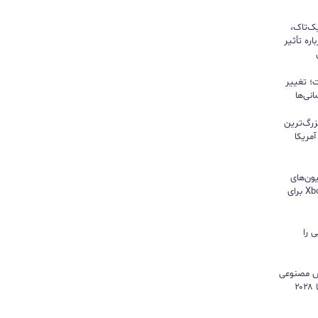
یک‌تاک،
ره تأثیر
؛ تغییر
نی‌ها
زرگ‌ترین
مریکا
ون‌های
هایسنس بدون کنسول؛ اپلیکیشن Xbox برای
 را
هوش مصنوعی
موتور رشد درآمد شد و کمبود تراشه تا ۲۰۲۸