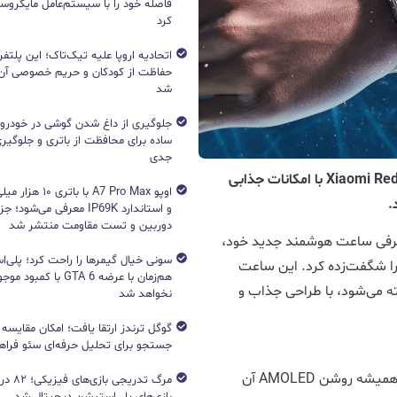
فاصله خود را با سیستم‌عامل مایکرو
کرد
اتحادیه اروپا علیه تیک‌تاک؛ این پلتفر
حفاظت از کودکان و حریم خصوصی آن‌
شد
جلوگیری از داغ شدن گوشی در خودرو؛ 
ساده برای محافظت از باتری و جلوگیر
جدی
ساعت هوشمند ردمی واچ 5 لایت – Xiaomi Redmi Watch 5 Lite با امکانات جذابی
اوپو A7 Pro Max با با
.
و استاندارد IP69K معرفی می‌شود؛
دوربین و تست مقاومت منتشر شد
عرفی ساعت هوشمند جدید خود،
یدنی را شگفت‌زده کرد. این ساعت
هم‌زمان با عرضه GTA 6 با 
شین ردمی واچ ۵ اکتیو شناخته می‌شود، با طراحی جذاب و
نخواهد شد
جستجو برای تحلیل حرفه‌ای سئو فرا
یکی از ویژگی‌های برجسته ردمی واچ 5 لایت، نمایشگر همیشه روشن AMOLED آن
مرگ تدریج
بازی‌های پلی‌استیشن دیجیتال شد