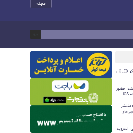
مجله
برو
مچ‌بند هوشمند آنر Band 11 با نمایشگر OLED و
 شد؛ حضور
iO
ید واتس‌اپ با قابلیت all@ منتشر
جی‌های
؛ اندروید