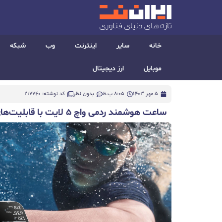
خانه
سایر
اینترنت
وب
شبکه
موبایل
ارز دیجیتال
5 مهر 1403
8:05 ب.ظ
بدون نظر
کد نوشته: 217740
ساعت هوشمند ردمی واچ ۵ لایت با قابلیت‌های جدید و جذاب رونمایی شد