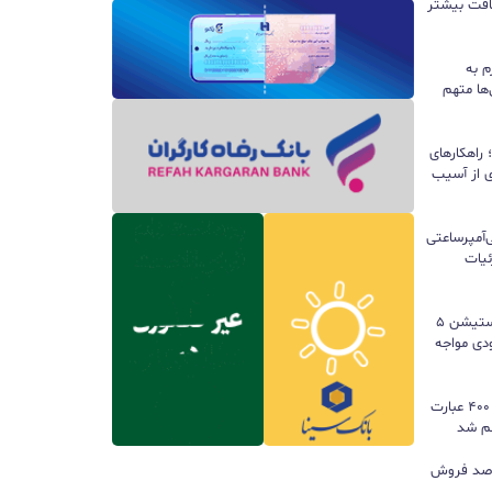
سافت بیشتر
م به
ها متهم
راهکارهای
ی از آسیب
تری ۱۰ هزار میلی‌آمپرساعتی
 جزئیات
سونی خیال گیمرها را راحت کرد؛ پلی‌استیشن ۵
کمبود موجودی مواجه
گوگل ترندز ارتقا یافت؛ امکان مقایسه ۴۰۰ عبارت
هم شد
ی بازی‌های فیزیکی؛ ۸۲ درصد فروش