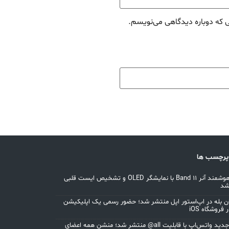
ی که دوباره دیدگاهی می‌نویسم.
پرچسب ها
مچ‌بند هوشمند آنر Band 11 با نمایشگر OLED و تشخیص ایست قلبی
شد
ان بله در اپ‌استور اپل منتشر شد؛ حضور رسمی یک اپلیکیشن
 فروشگاه iOS
آپدیت جدید واتس‌اپ با قابلیت all@ منتشر شد؛ منشن همه اعضای