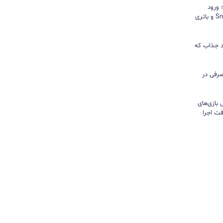
د؛ ورود
«پادشاه شیاطین» با تراشه Snapdragon و باتری
ور نیندازید؛ ۱۰ کاربرد جذاب که
رفی در
تی بازی‌های
ت اجرا