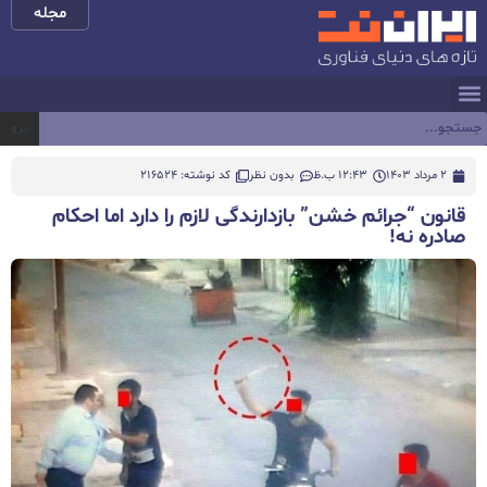
مجله
برو
2 مرداد 1403
12:43 ب.ظ
بدون نظر
کد نوشته: 216524
قانون “جرائم خشن” بازدارندگی لازم را دارد اما احکام
صادره نه!