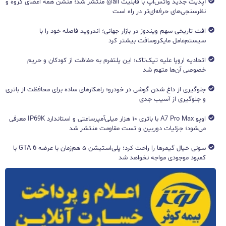
آپدیت جدید واتس‌اپ با قابلیت all@ منتشر شد؛ منشن همه اعضای گروه و
نظرسنجی‌های حرفه‌ای‌تر در راه است
افت تاریخی سهم ویندوز در بازار جهانی؛ اندروید فاصله خود را با
سیستم‌عامل مایکروسافت بیشتر کرد
اتحادیه اروپا علیه تیک‌تاک؛ این پلتفرم به حفاظت از کودکان و حریم
خصوصی آن‌ها متهم شد
جلوگیری از داغ شدن گوشی در خودرو؛ راهکارهای ساده برای محافظت از باتری
و جلوگیری از آسیب جدی
اوپو A7 Pro Max با باتری ۱۰ هزار میلی‌آمپرساعتی و استاندارد IP69K معرفی
می‌شود؛ جزئیات دوربین و تست مقاومت منتشر شد
سونی خیال گیمرها را راحت کرد؛ پلی‌استیشن ۵ هم‌زمان با عرضه GTA 6 با
کمبود موجودی مواجه نخواهد شد