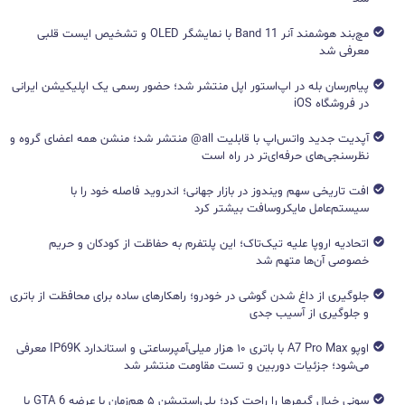
مچ‌بند هوشمند آنر Band 11 با نمایشگر OLED و تشخیص ایست قلبی
معرفی شد
پیام‌رسان بله در اپ‌استور اپل منتشر شد؛ حضور رسمی یک اپلیکیشن ایرانی
در فروشگاه iOS
آپدیت جدید واتس‌اپ با قابلیت all@ منتشر شد؛ منشن همه اعضای گروه و
نظرسنجی‌های حرفه‌ای‌تر در راه است
افت تاریخی سهم ویندوز در بازار جهانی؛ اندروید فاصله خود را با
سیستم‌عامل مایکروسافت بیشتر کرد
اتحادیه اروپا علیه تیک‌تاک؛ این پلتفرم به حفاظت از کودکان و حریم
خصوصی آن‌ها متهم شد
جلوگیری از داغ شدن گوشی در خودرو؛ راهکارهای ساده برای محافظت از باتری
و جلوگیری از آسیب جدی
اوپو A7 Pro Max با باتری ۱۰ هزار میلی‌آمپرساعتی و استاندارد IP69K معرفی
می‌شود؛ جزئیات دوربین و تست مقاومت منتشر شد
سونی خیال گیمرها را راحت کرد؛ پلی‌استیشن ۵ هم‌زمان با عرضه GTA 6 با