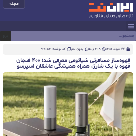
مجله
برو
22 خرداد 1405
6:18 ق.ظ
بدون نظر
کد نوشته: 219054
قهوه‌ساز مسافرتی شیائومی معرفی شد؛ ۴۰۰ فنجان
قهوه با یک شارژ، همراه همیشگی عاشقان اسپرسو