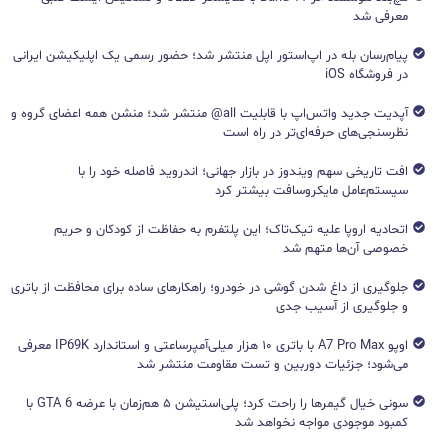
معرفی شد
پیام‌رسان بله در اپ‌استور اپل منتشر شد؛ حضور رسمی یک اپلیکیشن ایرانی
در فروشگاه iOS
آپدیت جدید واتس‌اپ با قابلیت all@ منتشر شد؛ منشن همه اعضای گروه و
نظرسنجی‌های حرفه‌ای‌تر در راه است
افت تاریخی سهم ویندوز در بازار جهانی؛ اندروید فاصله خود را با
سیستم‌عامل مایکروسافت بیشتر کرد
اتحادیه اروپا علیه تیک‌تاک؛ این پلتفرم به حفاظت از کودکان و حریم
خصوصی آن‌ها متهم شد
جلوگیری از داغ شدن گوشی در خودرو؛ راهکارهای ساده برای محافظت از باتری
و جلوگیری از آسیب جدی
اوپو A7 Pro Max با باتری ۱۰ هزار میلی‌آمپرساعتی و استاندارد IP69K معرفی
می‌شود؛ جزئیات دوربین و تست مقاومت منتشر شد
سونی خیال گیمرها را راحت کرد؛ پلی‌استیشن ۵ هم‌زمان با عرضه GTA 6 با
کمبود موجودی مواجه نخواهد شد