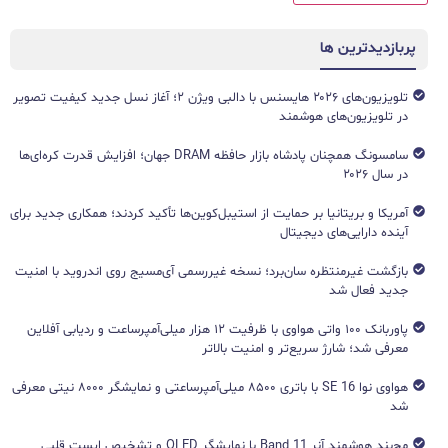
پربازدیدترین ها
تلویزیون‌های ۲۰۲۶ هایسنس با دالبی ویژن ۲؛ آغاز نسل جدید کیفیت تصویر
در تلویزیون‌های هوشمند
سامسونگ همچنان پادشاه بازار حافظه DRAM جهان؛ افزایش قدرت کره‌ای‌ها
در سال ۲۰۲۶
آمریکا و بریتانیا بر حمایت از استیبل‌کوین‌ها تأکید کردند؛ همکاری جدید برای
آینده دارایی‌های دیجیتال
بازگشت غیرمنتظره سان‌برد؛ نسخه غیررسمی آی‌مسیج روی اندروید با امنیت
جدید فعال شد
پاوربانک ۱۰۰ واتی هواوی با ظرفیت ۱۲ هزار میلی‌آمپرساعت و ردیابی آفلاین
معرفی شد؛ شارژ سریع‌تر و امنیت بالاتر
هواوی نوا 16 SE با باتری ۸۵۰۰ میلی‌آمپرساعتی و نمایشگر ۸۰۰۰ نیتی معرفی
شد
مچ‌بند هوشمند آنر Band 11 با نمایشگر OLED و تشخیص ایست قلبی