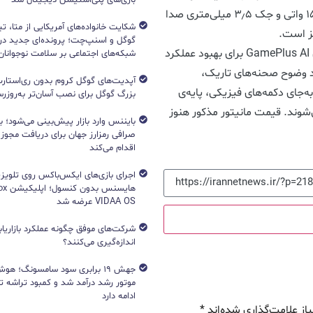
HDMI، یک درگاه USB Type-C با قابلیت ارائه‌ی شارژ ۱۵ واتی و جک ۳٫۵ میلی‌متری صدا
شکایت خانواده‌های آمریکایی از متا، ت
هز است.
گوگل و اسنپ‌چت؛ پرونده‌ای جدید دربا
سایر قابلیت‌های مانیتور گیمینگ ۲۰۲۵ ایسوس شامل GamePlus AI برای بهبود عملکرد
شبکه‌های اجتماعی بر سلامت نوجوانان
Dynamic Shadow  برای بهبود وضوح صحنه‌های تاریک،
آپدیت‌های گوگل کروم بدون ری‌استارت
ت با موس به‌جای دکمه‌های فیزیکی، پایه‌ی
بزرگ گوگل برای نصب آسان‌تر به‌روزرسا
ظیم در جهت‌های مختلف و استاندارد VESA می‌شوند. قیمت مانیتور مذکور هنوز
بایننس وارد بازار پیش‌بینی می‌شود؛ ب
صرافی رمزارز جهان برای دریافت مجوز آ
اقدام می‌کند
اجرای بازی‌های ایکس‌باکس روی تلویزی
VIDAA OS عرضه شد
شرکت‌های موفق چگونه عملکرد بازاریابی
اندازه‌گیری می‌کنند؟
جهش ۱۹ برابری سود سامسونگ؛ 
ادامه دارد
از علامت‌گذاری شده‌اند
*