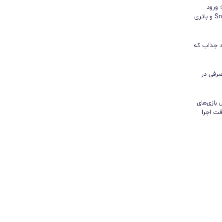
د؛ ورود
«پادشاه شیاطین» با تراشه Snapdragon و باتری
ور نیندازید؛ ۱۰ کاربرد جذاب که
رفی در
تی بازی‌های
ت اجرا