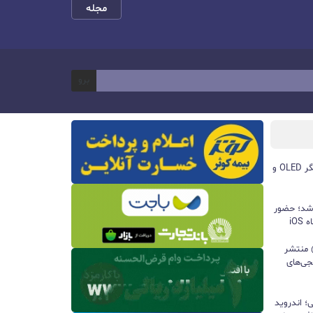
مجله
برو
مچ‌بند هوشمند آنر Band 11 با نمایشگر OLED و
 شد؛ حضور
iO
ید واتس‌اپ با قابلیت all@ منتشر
جی‌های
؛ اندروید