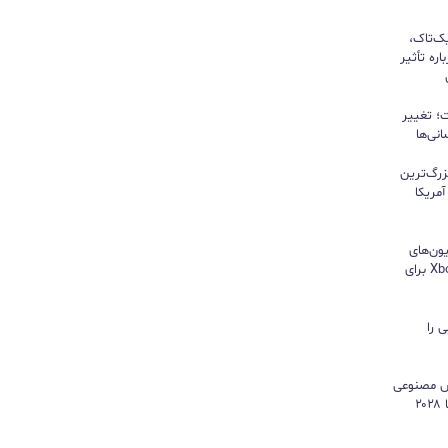
یک‌تاک،
ره تأثیر
؛ تغییر
نی‌ها
زرگ‌ترین
مریکا
ون‌های
هایسنس بدون کنسول؛ اپلیکیشن Xbox برای
 را
هوش مصنوعی
موتور رشد درآمد شد و کمبود تراشه تا ۲۰۲۸