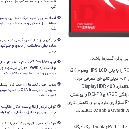
فاصله خود را با سیستم‌عامل مایکرو
کرد
اتحادیه اروپا علیه تیک‌تاک؛ این پلتفر
حفاظت از کودکان و حریم خصوصی آن‌
شد
جلوگیری از داغ شدن گوشی در خودرو؛ 
ساده برای محافظت از باتری و جلوگیر
جدی
 برای گیمر‌ها باشد.
اوپو A7 Pro Max با با
و استاندارد IP69K معرفی می‌شود؛
ایسوس به‌صورت رسمی مانیتور ROG Strix XG27ACMS را با پنل IPS LCD، وضوح 2K،
دوربین و تست مقاومت منتشر شد
براساس اعلام ایسوس، ROG Strix XG27ACMS از استاندارد DisplayHDR 400
هم‌زمان با عرضه GTA 6 با 
پشتیبانی می‌کند و به‌ترتیب ۱۳۰ و ۹۴ درصد از فضاهای رنگی sRGB و DCI-P3 را پوشش
نخواهد شد
می‌دهد. این دستگاه با G-SYNC و FreeSync Premium سازگاری دارد و برای کاهش تاری
حرکات، از ELMB Sync بهره می‌برد. در ضمن، فناوری Variable Overdrive تنظیمات
جستجو برای تحلیل حرفه‌ای سئو فرا
مرگ تدریج
مانیتور ایسوس مدل ROG Strix XG27ACMS یک درگاه DisplayPort 1.4، یک درگاه
بازی‌های پلی‌استیشن دیجیتال شد