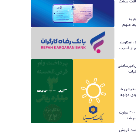
سافت بیشتر
م به
ها متهم
راهکارهای
ی از آسیب
تری ۱۰ هزار میلی‌آمپرساعتی
 جزئیات
سونی خیال گیمرها را راحت کرد؛ پلی‌استیشن ۵
کمبود موجودی مواجه
گوگل ترندز ارتقا یافت؛ امکان مقایسه ۴۰۰ عبارت
هم شد
ی بازی‌های فیزیکی؛ ۸۲ درصد فروش