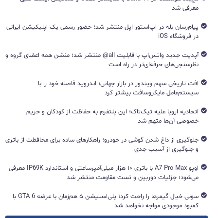
معرفی شد
پیام‌رسان بله در اپ‌استور اپل منتشر شد؛ حضور رسمی یک اپلیکیشن ایرانی
در فروشگاه iOS
آپدیت جدید واتس‌اپ با قابلیت all@ منتشر شد؛ منشن همه اعضای گروه و
نظرسنجی‌های حرفه‌ای‌تر در راه است
افت تاریخی سهم ویندوز در بازار جهانی؛ اندروید فاصله خود را با
سیستم‌عامل مایکروسافت بیشتر کرد
اتحادیه اروپا علیه تیک‌تاک؛ این پلتفرم به حفاظت از کودکان و حریم
خصوصی آن‌ها متهم شد
جلوگیری از داغ شدن گوشی در خودرو؛ راهکارهای ساده برای محافظت از باتری
و جلوگیری از آسیب جدی
اوپو A7 Pro Max با باتری ۱۰ هزار میلی‌آمپرساعتی و استاندارد IP69K معرفی
می‌شود؛ جزئیات دوربین و تست مقاومت منتشر شد
سونی خیال گیمرها را راحت کرد؛ پلی‌استیشن ۵ هم‌زمان با عرضه GTA 6 با
کمبود موجودی مواجه نخواهد شد