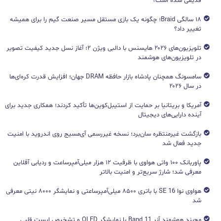
قدیمی شده است؟
۱۸ سالگی Braid؛ چگونه یک بازی مستقل مسیر صنعت گیم را برای همیشه
تغییر داد؟
تلویزیون‌های ۲۰۲۶ هایسنس با دالبی ویژن ۲؛ آغاز نسل جدید کیفیت تصویر
در تلویزیون‌های هوشمند
سامسونگ همچنان پادشاه بازار حافظه DRAM جهان؛ افزایش قدرت کره‌ای‌ها
در سال ۲۰۲۶
آمریکا و بریتانیا بر حمایت از استیبل‌کوین‌ها تأکید کردند؛ همکاری جدید برای
آینده دارایی‌های دیجیتال
بازگشت غیرمنتظره سان‌برد؛ نسخه غیررسمی آی‌مسیج روی اندروید با امنیت
جدید فعال شد
پاوربانک ۱۰۰ واتی هواوی با ظرفیت ۱۲ هزار میلی‌آمپرساعت و ردیابی آفلاین
معرفی شد؛ شارژ سریع‌تر و امنیت بالاتر
هواوی نوا 16 SE با باتری ۸۵۰۰ میلی‌آمپرساعتی و نمایشگر ۸۰۰۰ نیتی معرفی
شد
مچ‌بند هوشمند آنر Band 11 با نمایشگر OLED و تشخیص ایست قلبی