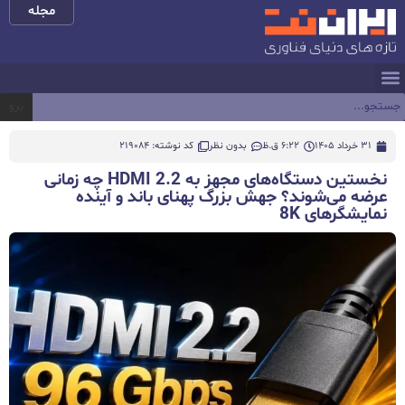
مجله
برو
31 خرداد 1405
6:22 ق.ظ
بدون نظر
کد نوشته: 219084
نخستین دستگاه‌های مجهز به HDMI 2.2 چه زمانی
عرضه می‌شوند؟ جهش بزرگ پهنای باند و آینده
نمایشگرهای 8K