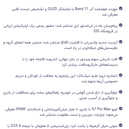
مچ‌بند هوشمند آنر Band 11 با نمایشگر OLED و تشخیص ایست قلبی
معرفی شد
پیام‌رسان بله در اپ‌استور اپل منتشر شد؛ حضور رسمی یک اپلیکیشن ایرانی
در فروشگاه iOS
آپدیت جدید واتس‌اپ با قابلیت all@ منتشر شد؛ منشن همه اعضای گروه و
نظرسنجی‌های حرفه‌ای‌تر در راه است
افت تاریخی سهم ویندوز در بازار جهانی؛ اندروید فاصله خود را با
سیستم‌عامل مایکروسافت بیشتر کرد
اتحادیه اروپا علیه تیک‌تاک؛ این پلتفرم به حفاظت از کودکان و حریم
خصوصی آن‌ها متهم شد
جلوگیری از داغ شدن گوشی در خودرو؛ راهکارهای ساده برای محافظت از باتری
و جلوگیری از آسیب جدی
اوپو A7 Pro Max با باتری ۱۰ هزار میلی‌آمپرساعتی و استاندارد IP69K معرفی
می‌شود؛ جزئیات دوربین و تست مقاومت منتشر شد
سونی خیال گیمرها را راحت کرد؛ پلی‌استیشن ۵ هم‌زمان با عرضه GTA 6 با