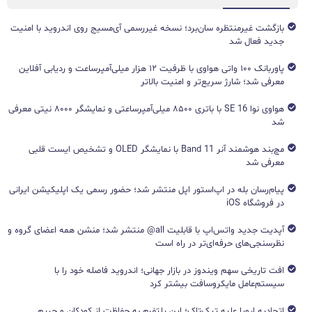
بازگشت غیرمنتظره سان‌برد؛ نسخه غیررسمی آی‌مسیج روی اندروید با امنیت
جدید فعال شد
پاوربانک ۱۰۰ واتی هواوی با ظرفیت ۱۲ هزار میلی‌آمپرساعت و ردیابی آفلاین
معرفی شد؛ شارژ سریع‌تر و امنیت بالاتر
هواوی نوا 16 SE با باتری ۸۵۰۰ میلی‌آمپرساعتی و نمایشگر ۸۰۰۰ نیتی معرفی
شد
مچ‌بند هوشمند آنر Band 11 با نمایشگر OLED و تشخیص ایست قلبی
معرفی شد
پیام‌رسان بله در اپ‌استور اپل منتشر شد؛ حضور رسمی یک اپلیکیشن ایرانی
در فروشگاه iOS
آپدیت جدید واتس‌اپ با قابلیت all@ منتشر شد؛ منشن همه اعضای گروه و
نظرسنجی‌های حرفه‌ای‌تر در راه است
افت تاریخی سهم ویندوز در بازار جهانی؛ اندروید فاصله خود را با
سیستم‌عامل مایکروسافت بیشتر کرد
اتحادیه اروپا علیه تیک‌تاک؛ این پلتفرم به حفاظت از کودکان و حریم