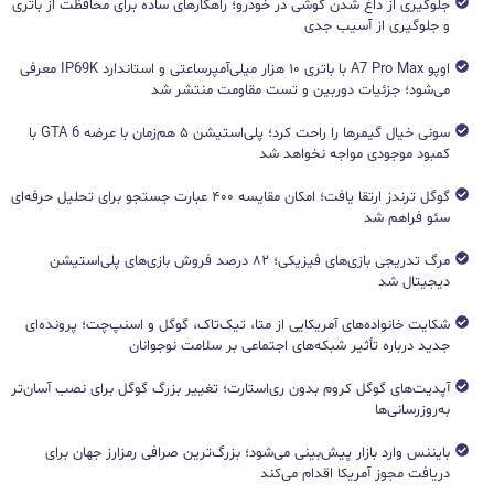
جلوگیری از داغ شدن گوشی در خودرو؛ راهکارهای ساده برای محافظت از باتری
و جلوگیری از آسیب جدی
اوپو A7 Pro Max با باتری ۱۰ هزار میلی‌آمپرساعتی و استاندارد IP69K معرفی
می‌شود؛ جزئیات دوربین و تست مقاومت منتشر شد
سونی خیال گیمرها را راحت کرد؛ پلی‌استیشن ۵ هم‌زمان با عرضه GTA 6 با
کمبود موجودی مواجه نخواهد شد
گوگل ترندز ارتقا یافت؛ امکان مقایسه ۴۰۰ عبارت جستجو برای تحلیل حرفه‌ای
سئو فراهم شد
مرگ تدریجی بازی‌های فیزیکی؛ ۸۲ درصد فروش بازی‌های پلی‌استیشن
دیجیتال شد
شکایت خانواده‌های آمریکایی از متا، تیک‌تاک، گوگل و اسنپ‌چت؛ پرونده‌ای
جدید درباره تأثیر شبکه‌های اجتماعی بر سلامت نوجوانان
آپدیت‌های گوگل کروم بدون ری‌استارت؛ تغییر بزرگ گوگل برای نصب آسان‌تر
به‌روزرسانی‌ها
بایننس وارد بازار پیش‌بینی می‌شود؛ بزرگ‌ترین صرافی رمزارز جهان برای
دریافت مجوز آمریکا اقدام می‌کند