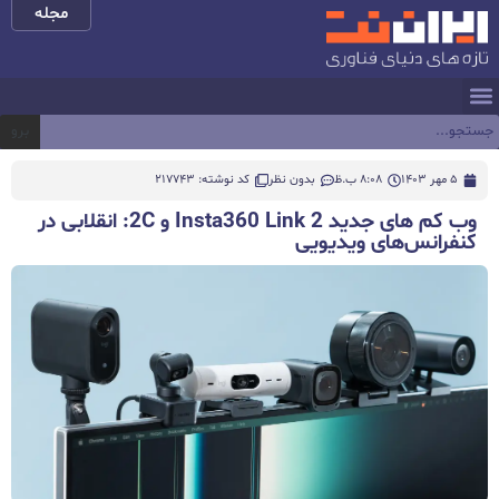
مجله
برو
5 مهر 1403
8:08 ب.ظ
بدون نظر
کد نوشته: 217743
وب کم های جدید Insta360 Link 2 و 2C: انقلابی در
کنفرانس‌های ویدیویی