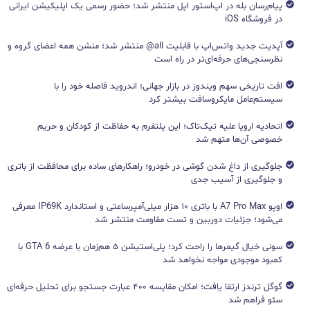
پیام‌رسان بله در اپ‌استور اپل منتشر شد؛ حضور رسمی یک اپلیکیشن ایرانی
در فروشگاه iOS
آپدیت جدید واتس‌اپ با قابلیت all@ منتشر شد؛ منشن همه اعضای گروه و
نظرسنجی‌های حرفه‌ای‌تر در راه است
افت تاریخی سهم ویندوز در بازار جهانی؛ اندروید فاصله خود را با
سیستم‌عامل مایکروسافت بیشتر کرد
اتحادیه اروپا علیه تیک‌تاک؛ این پلتفرم به حفاظت از کودکان و حریم
خصوصی آن‌ها متهم شد
جلوگیری از داغ شدن گوشی در خودرو؛ راهکارهای ساده برای محافظت از باتری
و جلوگیری از آسیب جدی
اوپو A7 Pro Max با باتری ۱۰ هزار میلی‌آمپرساعتی و استاندارد IP69K معرفی
می‌شود؛ جزئیات دوربین و تست مقاومت منتشر شد
سونی خیال گیمرها را راحت کرد؛ پلی‌استیشن ۵ هم‌زمان با عرضه GTA 6 با
کمبود موجودی مواجه نخواهد شد
گوگل ترندز ارتقا یافت؛ امکان مقایسه ۴۰۰ عبارت جستجو برای تحلیل حرفه‌ای
سئو فراهم شد