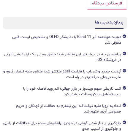
پربازدیدترین ها
مچ‌بند هوشمند آنر Band 11 با نمایشگر OLED و تشخیص ایست قلبی
معرفی شد
پیام‌رسان بله در اپ‌استور اپل منتشر شد؛ حضور رسمی یک اپلیکیشن ایرانی
در فروشگاه iOS
آپدیت جدید واتس‌اپ با قابلیت all@ منتشر شد؛ منشن همه اعضای گروه و
نظرسنجی‌های حرفه‌ای‌تر در راه است
افت تاریخی سهم ویندوز در بازار جهانی؛ اندروید فاصله خود را با
سیستم‌عامل مایکروسافت بیشتر کرد
اتحادیه اروپا علیه تیک‌تاک؛ این پلتفرم به حفاظت از کودکان و حریم
خصوصی آن‌ها متهم شد
جلوگیری از داغ شدن گوشی در خودرو؛ راهکارهای ساده برای محافظت از باتری
و جلوگیری از آسیب جدی