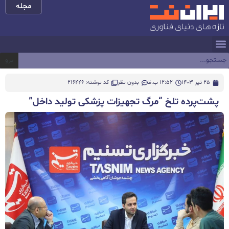
مجله
برو
25 تیر 1403
12:52 ب.ظ
بدون نظر
کد نوشته: 216446
پشت‌پرده تلخ “مرگ تجهیزات پزشکی تولید داخل”