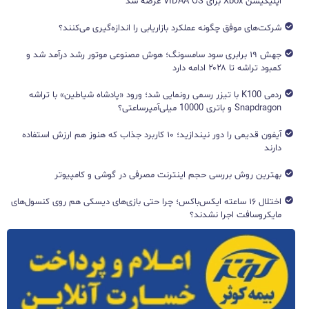
اپلیکیشن Xbox برای VIDAA OS عرضه شد
شرکت‌های موفق چگونه عملکرد بازاریابی را اندازه‌گیری می‌کنند؟
جهش ۱۹ برابری سود سامسونگ؛ هوش مصنوعی موتور رشد درآمد شد و
کمبود تراشه تا ۲۰۲۸ ادامه دارد
ردمی K100 با تیزر رسمی رونمایی شد؛ ورود «پادشاه شیاطین» با تراشه
Snapdragon و باتری 10000 میلی‌آمپرساعتی؟
آیفون قدیمی را دور نیندازید؛ ۱۰ کاربرد جذاب که هنوز هم ارزش استفاده
دارند
بهترین روش بررسی حجم اینترنت مصرفی در گوشی و کامپیوتر
اختلال ۱۶ ساعته ایکس‌باکس؛ چرا حتی بازی‌های دیسکی هم روی کنسول‌های
مایکروسافت اجرا نشدند؟