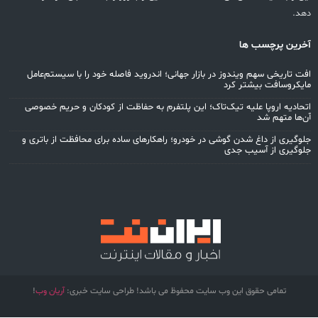
د.
رین پرچسب ها
ت تاریخی سهم ویندوز در بازار جهانی؛ اندروید فاصله خود را با سیستم‌عامل
یکروسافت بیشتر کرد
حادیه اروپا علیه تیک‌تاک؛ این پلتفرم به حفاظت از کودکان و حریم خصوصی
‌ها متهم شد
وگیری از داغ شدن گوشی در خودرو؛ راهکارهای ساده برای محافظت از باتری و
وگیری از آسیب جدی
تمامی حقوق این وب سایت محفوظ می باشد! طراحی سایت خبری:
آریان وب
!