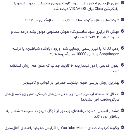
اجرای بازی‌های ایکس‌باکس روی تلویزیون‌های هایسنس بدون کنسول؛
اپلیکیشن Xbox برای VIDAA OS عرضه شد
شرکت‌های موفق چگونه عملکرد بازاریابی را اندازه‌گیری می‌کنند؟
جهش ۱۹ برابری سود سامسونگ؛ هوش مصنوعی موتور رشد درآمد شد و
کمبود تراشه تا ۲۰۲۸ ادامه دارد
ردمی K100 با تیزر رسمی رونمایی شد؛ ورود «پادشاه شیاطین» با تراشه
Snapdragon و باتری 10000 میلی‌آمپرساعتی؟
آیفون قدیمی را دور نیندازید؛ ۱۰ کاربرد جذاب که هنوز هم ارزش استفاده
دارند
بهترین روش بررسی حجم اینترنت مصرفی در گوشی و کامپیوتر
اختلال ۱۶ ساعته ایکس‌باکس؛ چرا حتی بازی‌های دیسکی هم روی کنسول‌های
مایکروسافت اجرا نشدند؟
هشدار امنیتی؛ دانلود برنامه‌های ویندوز از گوگل می‌تواند سیستم شما را به
بدافزار آلوده کند
چگونه کیفیت صدای YouTube Music را افزایش دهیم؟ راهنمای فعال‌سازی