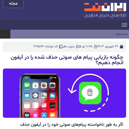
مجله
برو
31 شهریور 1403
11:25 ق.ظ
بدون نظر
کد نوشته: 217584
چگونه بازیابی پیام‌ های صوتی حذف‌ شده را در آیفون
انجام دهیم؟
اگر به طور ناخواسته پیام‌های صوتی خود را در آیفون حذف