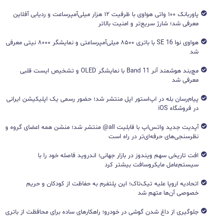
پاوربانک ۱۰۰ واتی هواوی با ظرفیت ۱۲ هزار میلی‌آمپرساعت و ردیابی آفلاین
معرفی شد؛ شارژ سریع‌تر و امنیت بالاتر
هواوی نوا 16 SE با باتری ۸۵۰۰ میلی‌آمپرساعتی و نمایشگر ۸۰۰۰ نیتی معرفی
شد
مچ‌بند هوشمند آنر Band 11 با نمایشگر OLED و تشخیص ایست قلبی
معرفی شد
پیام‌رسان بله در اپ‌استور اپل منتشر شد؛ حضور رسمی یک اپلیکیشن ایرانی
در فروشگاه iOS
آپدیت جدید واتس‌اپ با قابلیت all@ منتشر شد؛ منشن همه اعضای گروه و
نظرسنجی‌های حرفه‌ای‌تر در راه است
افت تاریخی سهم ویندوز در بازار جهانی؛ اندروید فاصله خود را با
سیستم‌عامل مایکروسافت بیشتر کرد
اتحادیه اروپا علیه تیک‌تاک؛ این پلتفرم به حفاظت از کودکان و حریم
خصوصی آن‌ها متهم شد
جلوگیری از داغ شدن گوشی در خودرو؛ راهکارهای ساده برای محافظت از باتری