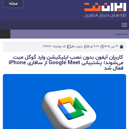
مجله
برو
3 تیر 1405
9:19 ق.ظ
بدون نظر
کد نوشته: 219121
کاربران آیفون بدون نصب اپلیکیشن وارد گوگل میت
می‌شوند؛ پشتیبانی Google Meet از سافاری iPhone
فعال شد