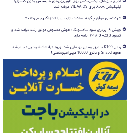
اجرای بازی‌های ایکس‌باکس روی تلویزیون‌های هایسنس بدون کنسول؛
اپلیکیشن Xbox برای VIDAA OS عرضه شد
شرکت‌های موفق چگونه عملکرد بازاریابی را اندازه‌گیری می‌کنند؟
جهش ۱۹ برابری سود سامسونگ؛ هوش مصنوعی موتور رشد درآمد شد و
کمبود تراشه تا ۲۰۲۸ ادامه دارد
ردمی K100 با تیزر رسمی رونمایی شد؛ ورود «پادشاه شیاطین» با تراشه
Snapdragon و باتری 10000 میلی‌آمپرساعتی؟