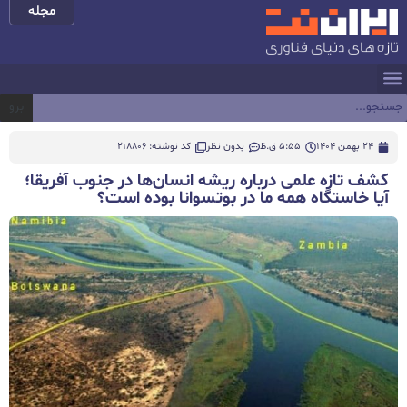
مجله
برو
24 بهمن 1404
5:55 ق.ظ
بدون نظر
کد نوشته: 218806
کشف تازه علمی درباره ریشه انسان‌ها در جنوب آفریقا؛
آیا خاستگاه همه ما در بوتسوانا بوده است؟