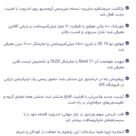
بازگشت غیرمنتظره سان‌برد؛ نسخه غیررسمی آی‌مسیج روی اندروید با امنیت
جدید فعال شد
پاوربانک ۱۰۰ واتی هواوی با ظرفیت ۱۲ هزار میلی‌آمپرساعت و ردیابی آفلاین
معرفی شد؛ شارژ سریع‌تر و امنیت بالاتر
هواوی نوا 16 SE با باتری ۸۵۰۰ میلی‌آمپرساعتی و نمایشگر ۸۰۰۰ نیتی معرفی
شد
مچ‌بند هوشمند آنر Band 11 با نمایشگر OLED و تشخیص ایست قلبی
معرفی شد
پیام‌رسان بله در اپ‌استور اپل منتشر شد؛ حضور رسمی یک اپلیکیشن ایرانی
در فروشگاه iOS
آپدیت جدید واتس‌اپ با قابلیت all@ منتشر شد؛ منشن همه اعضای گروه و
نظرسنجی‌های حرفه‌ای‌تر در راه است
افت تاریخی سهم ویندوز در بازار جهانی؛ اندروید فاصله خود را با
سیستم‌عامل مایکروسافت بیشتر کرد
اتحادیه اروپا علیه تیک‌تاک؛ این پلتفرم به حفاظت از کودکان و حریم