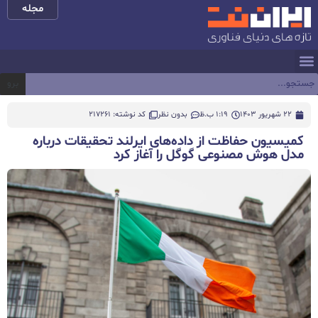
مجله
برو
22 شهریور 1403
1:19 ب.ظ
بدون نظر
کد نوشته: 217261
کمیسیون حفاظت از داده‌های ایرلند تحقیقات درباره
مدل هوش مصنوعی گوگل را آغاز کرد