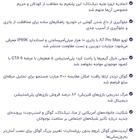
اتحادیه اروپا علیه تیک‌تاک؛ این پلتفرم به حفاظت از کودکان و حریم
خصوصی آن‌ها متهم شد
جلوگیری از داغ شدن گوشی در خودرو؛ راهکارهای ساده برای محافظت از باتری
و جلوگیری از آسیب جدی
اوپو A7 Pro Max با باتری ۱۰ هزار میلی‌آمپرساعتی و استاندارد IP69K معرفی
می‌شود؛ جزئیات دوربین و تست مقاومت منتشر شد
سونی خیال گیمرها را راحت کرد؛ پلی‌استیشن ۵ هم‌زمان با عرضه GTA 6 با
کمبود موجودی مواجه نخواهد شد
گوگل ترندز ارتقا یافت؛ امکان مقایسه ۴۰۰ عبارت جستجو برای تحلیل حرفه‌ای
سئو فراهم شد
مرگ تدریجی بازی‌های فیزیکی؛ ۸۲ درصد فروش بازی‌های پلی‌استیشن
دیجیتال شد
شکایت خانواده‌های آمریکایی از متا، تیک‌تاک، گوگل و اسنپ‌چت؛ پرونده‌ای
جدید درباره تأثیر شبکه‌های اجتماعی بر سلامت نوجوانان
آپدیت‌های گوگل کروم بدون ری‌استارت؛ تغییر بزرگ گوگل برای نصب آسان‌تر
به‌روزرسانی‌ها