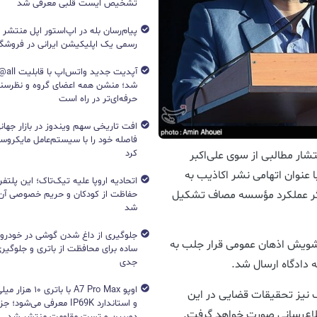
تشخیص ایست قلبی معرفی شد
پیام‌رسان بله در اپ‌استور اپل منتشر
رسمی یک اپلیکیشن ایرانی در فروشگاه S
آپدیت جد
شد؛ منشن همه اعضای گروه و نظرسن
حرفه‌ای‌تر در راه است
افت تاریخی سهم ویندوز در بازار جهانی
فاصله خود را با سیستم‌عامل مایکرو
کرد
تشار مطالبی از سوی علی‌اکبر
ا عنوان اتهامی نشر اکاذیب به
اتحادیه اروپا علیه تیک‌تاک؛ این پلتفر
ر عملکرد مؤسسه مصاف تشکیل
حفاظت از کودکان و حریم خصوصی آن‌
شد
جلوگیری از داغ شدن گوشی در خودرو؛ 
شویش اذهان عمومی قرار جلب به
ساده برای محافظت از باتری و جلوگیر
جدی
دادگاه ارسال شد.
اوپو A7 Pro Max با با
نیز تحقیقات قضایی در این
و استاندارد IP69K معرفی می‌شود؛
طلاع‌رسانی صورت خواهد گرفت.
دوربین و تست مقاومت منتشر شد