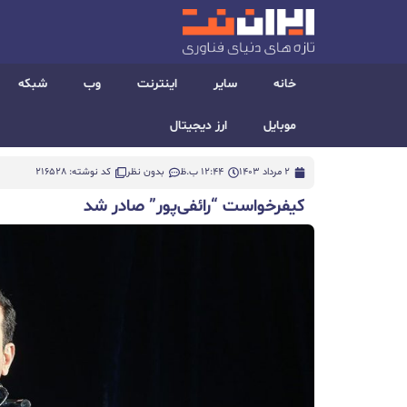
خانه
سایر
اینترنت
وب
شبکه
موبایل
ارز دیجیتال
2 مرداد 1403
12:44 ب.ظ
بدون نظر
کد نوشته: 216528
کیفرخواست “رائفی‌پور” صادر شد