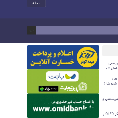
مجله
برو
ررسمی
 فعال شد
پاوربانک ۱۰۰ واتی هواوی با ظرفیت ۱۲ هزار
 شد؛ شارژ
ا باتری ۸۵۰۰ میلی‌آمپرساعتی و
مچ‌بند هوشمند آنر Band 11 با نمایشگر OLED و