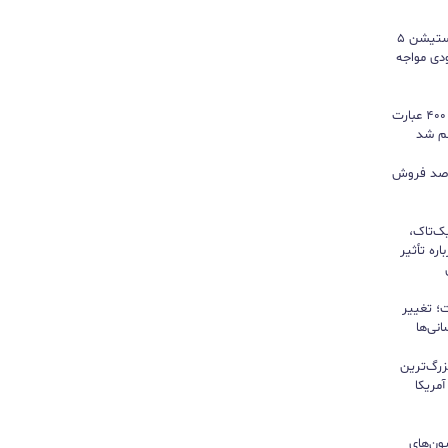
سونی خیال گیمرها را راحت کرد؛ پلی‌استیشن ۵
کمبود موجودی مواجه
گوگل ترندز ارتقا یافت؛ امکان مقایسه ۴۰۰ عبارت
هم شد
ی بازی‌های فیزیکی؛ ۸۲ درصد فروش
یک‌تاک،
ره تأثیر
؛ تغییر
نی‌ها
زرگ‌ترین
مریکا
ون‌های