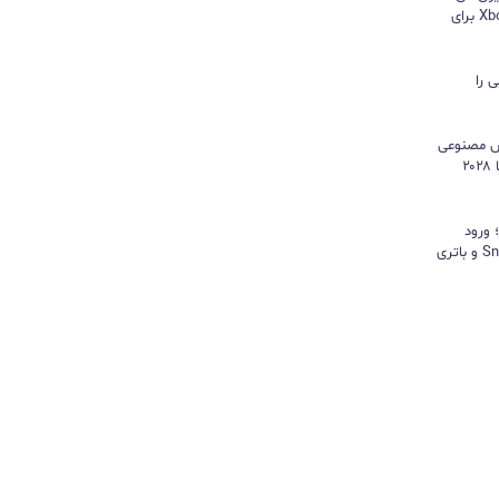
هایسنس بدون کنسول؛ اپلیکیشن Xbox برای
 را
هوش مصنوعی
موتور رشد درآمد شد و کمبود تراشه تا ۲۰۲۸
د؛ ورود
«پادشاه شیاطین» با تراشه Snapdragon و باتری