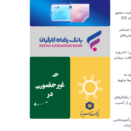
 شد؛ حضور
iO
ید واتس‌اپ با قابلیت all@ منتشر
جی‌های
؛ اندروید
سافت بیشتر
م به
ها متهم
راهکارهای
ی از آسیب
تری ۱۰ هزار میلی‌آمپرساعتی
 جزئیات