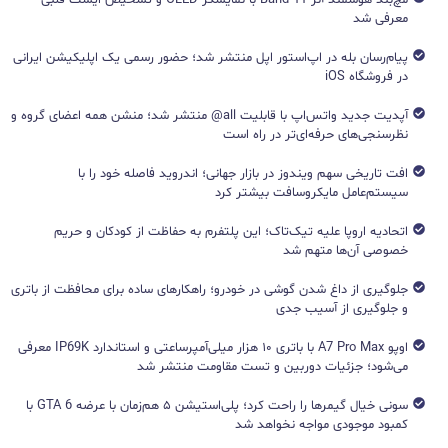
معرفی شد
پیام‌رسان بله در اپ‌استور اپل منتشر شد؛ حضور رسمی یک اپلیکیشن ایرانی
در فروشگاه iOS
آپدیت جدید واتس‌اپ با قابلیت all@ منتشر شد؛ منشن همه اعضای گروه و
نظرسنجی‌های حرفه‌ای‌تر در راه است
افت تاریخی سهم ویندوز در بازار جهانی؛ اندروید فاصله خود را با
سیستم‌عامل مایکروسافت بیشتر کرد
اتحادیه اروپا علیه تیک‌تاک؛ این پلتفرم به حفاظت از کودکان و حریم
خصوصی آن‌ها متهم شد
جلوگیری از داغ شدن گوشی در خودرو؛ راهکارهای ساده برای محافظت از باتری
و جلوگیری از آسیب جدی
اوپو A7 Pro Max با باتری ۱۰ هزار میلی‌آمپرساعتی و استاندارد IP69K معرفی
می‌شود؛ جزئیات دوربین و تست مقاومت منتشر شد
سونی خیال گیمرها را راحت کرد؛ پلی‌استیشن ۵ هم‌زمان با عرضه GTA 6 با
کمبود موجودی مواجه نخواهد شد