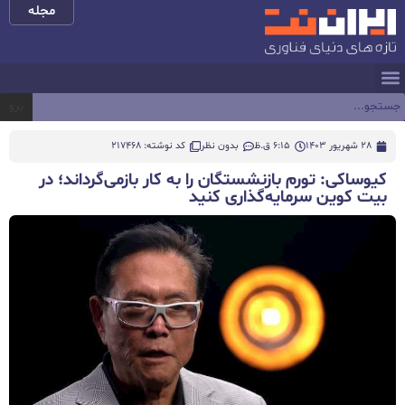
مجله
برو
28 شهریور 1403
6:15 ق.ظ
بدون نظر
کد نوشته: 217468
کیوساکی: تورم بازنشستگان را به کار بازمی‌گرداند؛ در
بیت کوین سرمایه‌گذاری کنید