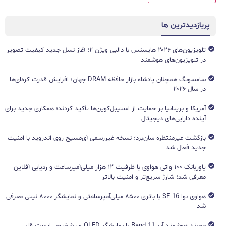
پربازدیدترین ها
تلویزیون‌های ۲۰۲۶ هایسنس با دالبی ویژن ۲؛ آغاز نسل جدید کیفیت تصویر
در تلویزیون‌های هوشمند
سامسونگ همچنان پادشاه بازار حافظه DRAM جهان؛ افزایش قدرت کره‌ای‌ها
در سال ۲۰۲۶
آمریکا و بریتانیا بر حمایت از استیبل‌کوین‌ها تأکید کردند؛ همکاری جدید برای
آینده دارایی‌های دیجیتال
بازگشت غیرمنتظره سان‌برد؛ نسخه غیررسمی آی‌مسیج روی اندروید با امنیت
جدید فعال شد
پاوربانک ۱۰۰ واتی هواوی با ظرفیت ۱۲ هزار میلی‌آمپرساعت و ردیابی آفلاین
معرفی شد؛ شارژ سریع‌تر و امنیت بالاتر
هواوی نوا 16 SE با باتری ۸۵۰۰ میلی‌آمپرساعتی و نمایشگر ۸۰۰۰ نیتی معرفی
شد
مچ‌بند هوشمند آنر Band 11 با نمایشگر OLED و تشخیص ایست قلبی