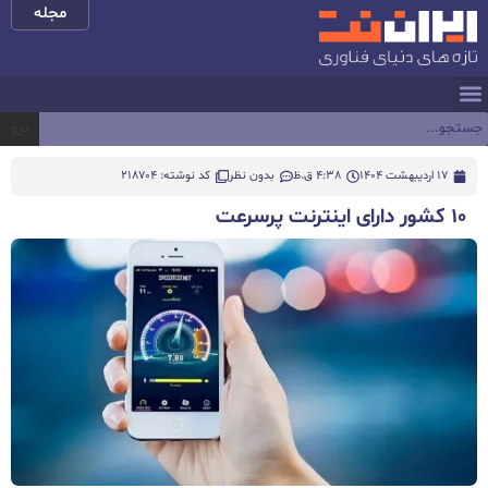
مجله
برو
17 اردیبهشت 1404
4:38 ق.ظ
بدون نظر
کد نوشته: 218704
۱۰ کشور دارای اینترنت پرسرعت