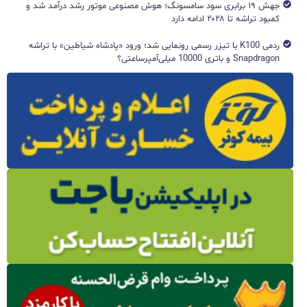
جهش ۱۹ برابری سود سامسونگ؛ هوش مصنوعی موتور رشد درآمد شد و
کمبود تراشه تا ۲۰۲۸ ادامه دارد
ردمی K100 با تیزر رسمی رونمایی شد؛ ورود «پادشاه شیاطین» با تراشه
Snapdragon و باتری 10000 میلی‌آمپرساعتی؟