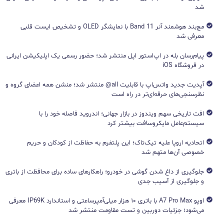
شد
مچ‌بند هوشمند آنر Band 11 با نمایشگر OLED و تشخیص ایست قلبی
معرفی شد
پیام‌رسان بله در اپ‌استور اپل منتشر شد؛ حضور رسمی یک اپلیکیشن ایرانی
در فروشگاه iOS
آپدیت جدید واتس‌اپ با قابلیت all@ منتشر شد؛ منشن همه اعضای گروه و
نظرسنجی‌های حرفه‌ای‌تر در راه است
افت تاریخی سهم ویندوز در بازار جهانی؛ اندروید فاصله خود را با
سیستم‌عامل مایکروسافت بیشتر کرد
اتحادیه اروپا علیه تیک‌تاک؛ این پلتفرم به حفاظت از کودکان و حریم
خصوصی آن‌ها متهم شد
جلوگیری از داغ شدن گوشی در خودرو؛ راهکارهای ساده برای محافظت از باتری
و جلوگیری از آسیب جدی
اوپو A7 Pro Max با باتری ۱۰ هزار میلی‌آمپرساعتی و استاندارد IP69K معرفی
می‌شود؛ جزئیات دوربین و تست مقاومت منتشر شد