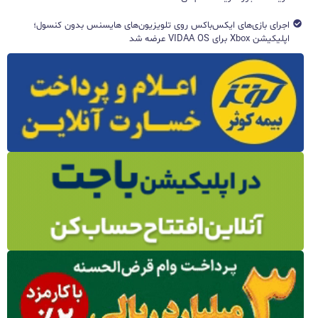
اجرای بازی‌های ایکس‌باکس روی تلویزیون‌های هایسنس بدون کنسول؛
اپلیکیشن Xbox برای VIDAA OS عرضه شد