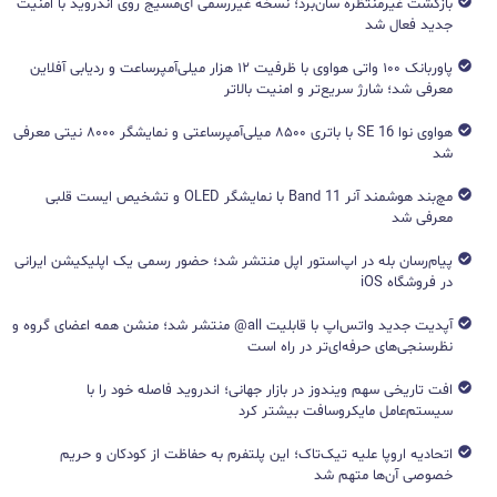
بازگشت غیرمنتظره سان‌برد؛ نسخه غیررسمی آی‌مسیج روی اندروید با امنیت
جدید فعال شد
پاوربانک ۱۰۰ واتی هواوی با ظرفیت ۱۲ هزار میلی‌آمپرساعت و ردیابی آفلاین
معرفی شد؛ شارژ سریع‌تر و امنیت بالاتر
هواوی نوا 16 SE با باتری ۸۵۰۰ میلی‌آمپرساعتی و نمایشگر ۸۰۰۰ نیتی معرفی
شد
مچ‌بند هوشمند آنر Band 11 با نمایشگر OLED و تشخیص ایست قلبی
معرفی شد
پیام‌رسان بله در اپ‌استور اپل منتشر شد؛ حضور رسمی یک اپلیکیشن ایرانی
در فروشگاه iOS
آپدیت جدید واتس‌اپ با قابلیت all@ منتشر شد؛ منشن همه اعضای گروه و
نظرسنجی‌های حرفه‌ای‌تر در راه است
افت تاریخی سهم ویندوز در بازار جهانی؛ اندروید فاصله خود را با
سیستم‌عامل مایکروسافت بیشتر کرد
اتحادیه اروپا علیه تیک‌تاک؛ این پلتفرم به حفاظت از کودکان و حریم
خصوصی آن‌ها متهم شد