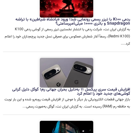
ردمی K100 با تیزر رسمی رونمایی شد؛ ورود «پادشاه شیاطین» با تراشه
Snapdragon و باتری 10000 میلی‌آمپرساعتی؟
به گزارش ایران نت، شرکت ردمی با انتشار نخستین تیزر رسمی از گوشی ردمی K100
(Redmi K100)، رسماً آغاز شمارش معکوس برای معرفی نسل جدید پرچم‌داران خود را اعلام
کرد....
افزایش قیمت سری پیکسل ۱۱ به‌دلیل بحران جهانی رم؛ گوگل دلیل گرانی
گوشی‌های جدید خود را اعلام کرد
بازار جهانی قطعات الکترونیکی بار دیگر با موجی از افزایش قیمت روبه‌رو شده و این بار نوبت
به حافظه رم (RAM) رسیده است. به گزارش ایران نت، گوگل به‌صورت رسمی...