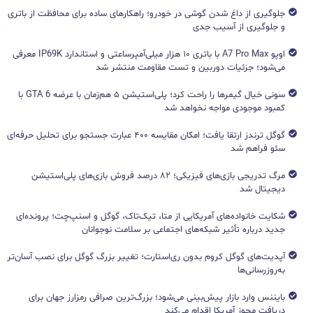
جلوگیری از داغ شدن گوشی در خودرو؛ راهکارهای ساده برای محافظت از باتری
و جلوگیری از آسیب جدی
اوپو A7 Pro Max با باتری ۱۰ هزار میلی‌آمپرساعتی و استاندارد IP69K معرفی
می‌شود؛ جزئیات دوربین و تست مقاومت منتشر شد
سونی خیال گیمرها را راحت کرد؛ پلی‌استیشن ۵ هم‌زمان با عرضه GTA 6 با
کمبود موجودی مواجه نخواهد شد
گوگل ترندز ارتقا یافت؛ امکان مقایسه ۴۰۰ عبارت جستجو برای تحلیل حرفه‌ای
سئو فراهم شد
مرگ تدریجی بازی‌های فیزیکی؛ ۸۲ درصد فروش بازی‌های پلی‌استیشن
دیجیتال شد
شکایت خانواده‌های آمریکایی از متا، تیک‌تاک، گوگل و اسنپ‌چت؛ پرونده‌ای
جدید درباره تأثیر شبکه‌های اجتماعی بر سلامت نوجوانان
آپدیت‌های گوگل کروم بدون ری‌استارت؛ تغییر بزرگ گوگل برای نصب آسان‌تر
به‌روزرسانی‌ها
بایننس وارد بازار پیش‌بینی می‌شود؛ بزرگ‌ترین صرافی رمزارز جهان برای
دریافت مجوز آمریکا اقدام می‌کند