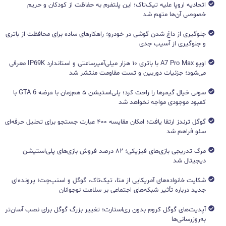
اتحادیه اروپا علیه تیک‌تاک؛ این پلتفرم به حفاظت از کودکان و حریم
خصوصی آن‌ها متهم شد
جلوگیری از داغ شدن گوشی در خودرو؛ راهکارهای ساده برای محافظت از باتری
و جلوگیری از آسیب جدی
اوپو A7 Pro Max با باتری ۱۰ هزار میلی‌آمپرساعتی و استاندارد IP69K معرفی
می‌شود؛ جزئیات دوربین و تست مقاومت منتشر شد
سونی خیال گیمرها را راحت کرد؛ پلی‌استیشن ۵ هم‌زمان با عرضه GTA 6 با
کمبود موجودی مواجه نخواهد شد
گوگل ترندز ارتقا یافت؛ امکان مقایسه ۴۰۰ عبارت جستجو برای تحلیل حرفه‌ای
سئو فراهم شد
مرگ تدریجی بازی‌های فیزیکی؛ ۸۲ درصد فروش بازی‌های پلی‌استیشن
دیجیتال شد
شکایت خانواده‌های آمریکایی از متا، تیک‌تاک، گوگل و اسنپ‌چت؛ پرونده‌ای
جدید درباره تأثیر شبکه‌های اجتماعی بر سلامت نوجوانان
آپدیت‌های گوگل کروم بدون ری‌استارت؛ تغییر بزرگ گوگل برای نصب آسان‌تر
به‌روزرسانی‌ها