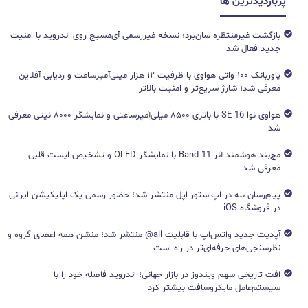
پربازدیدترین ها
بازگشت غیرمنتظره سان‌برد؛ نسخه غیررسمی آی‌مسیج روی اندروید با امنیت
جدید فعال شد
پاوربانک ۱۰۰ واتی هواوی با ظرفیت ۱۲ هزار میلی‌آمپرساعت و ردیابی آفلاین
معرفی شد؛ شارژ سریع‌تر و امنیت بالاتر
هواوی نوا 16 SE با باتری ۸۵۰۰ میلی‌آمپرساعتی و نمایشگر ۸۰۰۰ نیتی معرفی
شد
مچ‌بند هوشمند آنر Band 11 با نمایشگر OLED و تشخیص ایست قلبی
معرفی شد
پیام‌رسان بله در اپ‌استور اپل منتشر شد؛ حضور رسمی یک اپلیکیشن ایرانی
در فروشگاه iOS
آپدیت جدید واتس‌اپ با قابلیت all@ منتشر شد؛ منشن همه اعضای گروه و
نظرسنجی‌های حرفه‌ای‌تر در راه است
افت تاریخی سهم ویندوز در بازار جهانی؛ اندروید فاصله خود را با
سیستم‌عامل مایکروسافت بیشتر کرد