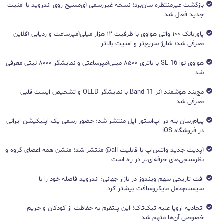
بازگشت غیرمنتظره سان‌برد؛ نسخه غیررسمی آی‌مسیج روی اندروید با امنیت
جدید فعال شد
پاوربانک ۱۰۰ واتی هواوی با ظرفیت ۱۲ هزار میلی‌آمپرساعت و ردیابی آفلاین
معرفی شد؛ شارژ سریع‌تر و امنیت بالاتر
هواوی نوا 16 SE با باتری ۸۵۰۰ میلی‌آمپرساعتی و نمایشگر ۸۰۰۰ نیتی معرفی
شد
مچ‌بند هوشمند آنر Band 11 با نمایشگر OLED و تشخیص ایست قلبی
معرفی شد
پیام‌رسان بله در اپ‌استور اپل منتشر شد؛ حضور رسمی یک اپلیکیشن ایرانی
در فروشگاه iOS
آپدیت جدید واتس‌اپ با قابلیت all@ منتشر شد؛ منشن همه اعضای گروه و
نظرسنجی‌های حرفه‌ای‌تر در راه است
افت تاریخی سهم ویندوز در بازار جهانی؛ اندروید فاصله خود را با
سیستم‌عامل مایکروسافت بیشتر کرد
اتحادیه اروپا علیه تیک‌تاک؛ این پلتفرم به حفاظت از کودکان و حریم
خصوصی آن‌ها متهم شد