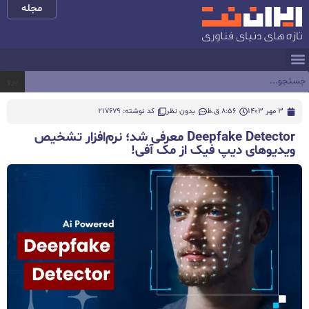
مجله
برو
3 مهر 1403
8:56 ق.ظ
بدون نظر
کد نوشته: 217679
Deepfake Detector معرفی شد؛ نرم‌افزار تشخیص
ویدیوهای دیپ فیک از مک‌ آفی!