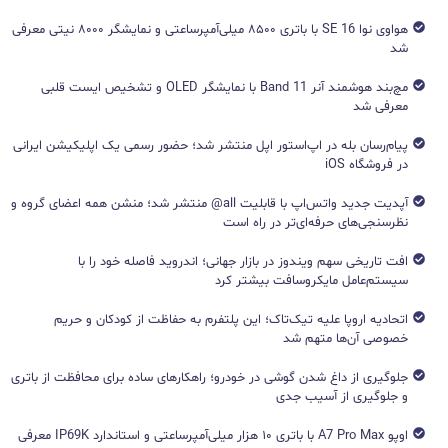
هواوی نوا 16 SE با باتری ۸۵۰۰ میلی‌آمپرساعتی و نمایشگر ۸۰۰۰ نیتی معرفی
شد
مچ‌بند هوشمند آنر Band 11 با نمایشگر OLED و تشخیص ایست قلبی
معرفی شد
پیام‌رسان بله در اپ‌استور اپل منتشر شد؛ حضور رسمی یک اپلیکیشن ایرانی
در فروشگاه iOS
آپدیت جدید واتس‌اپ با قابلیت all@ منتشر شد؛ منشن همه اعضای گروه و
نظرسنجی‌های حرفه‌ای‌تر در راه است
افت تاریخی سهم ویندوز در بازار جهانی؛ اندروید فاصله خود را با
سیستم‌عامل مایکروسافت بیشتر کرد
اتحادیه اروپا علیه تیک‌تاک؛ این پلتفرم به حفاظت از کودکان و حریم
خصوصی آن‌ها متهم شد
جلوگیری از داغ شدن گوشی در خودرو؛ راهکارهای ساده برای محافظت از باتری
و جلوگیری از آسیب جدی
اوپو A7 Pro Max با باتری ۱۰ هزار میلی‌آمپرساعتی و استاندارد IP69K معرفی