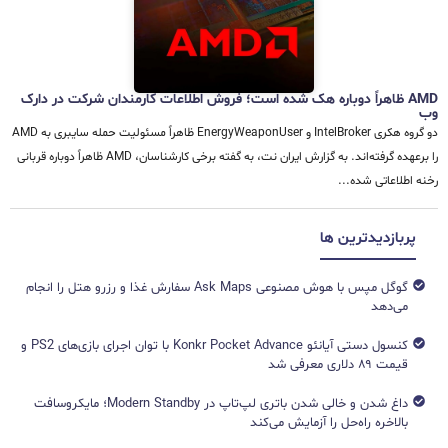
AMD ظاهراً دوباره هک شده است؛ فروش اطلاعات کارمندان شرکت در دارک
وب
دو گروه هکری IntelBroker و EnergyWeaponUser ظاهراً مسئولیت حمله سایبری به AMD
را برعهده گرفته‌اند. به گزارش ایران نت، به گفته برخی کارشناسان، AMD ظاهراً دوباره قربانی
رخنه اطلاعاتی شده...
پربازدیدترین ها
گوگل مپس با هوش مصنوعی Ask Maps سفارش غذا و رزرو هتل را انجام
می‌دهد
کنسول دستی آیانئو Konkr Pocket Advance با توان اجرای بازی‌های PS2 و
قیمت ۸۹ دلاری معرفی شد
داغ شدن و خالی شدن باتری لپ‌تاپ در Modern Standby؛ مایکروسافت
بالاخره راه‌حل را آزمایش می‌کند