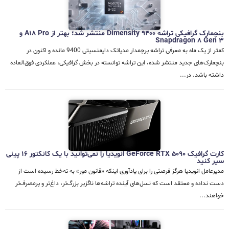
بنچمارک گرافیکی تراشه Dimensity 9400 منتشر شد؛ بهتر از A18 Pro و
Snapdragon 8 Gen 3
کمتر از یک ماه به معرفی تراشه پرچمدار مدیاتک دایمنسیتی 9400 مانده و اکنون در
بنچمارک‌های جدید منتشر شده، این تراشه توانسته در بخش گرافیکی، عملکردی فوق‌العاده
داشته باشد. در...
کارت گرافیک GeForce RTX 5090 انویدیا را نمی‌توانید با یک کانکتور 16 پینی
سیر کنید
مدیرعامل انویدیا هرگز فرصتی را برای یادآوری اینکه «قانون مور» به ته‌خط رسیده است از
دست نداده و معتقد است که نسل‌های آینده تراشه‌ها ناگزیر بزرگ‌تر، داغ‌تر و پرمصرف‌تر
خواهند...