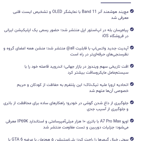
مچ‌بند هوشمند آنر Band 11 با نمایشگر OLED و تشخیص ایست قلبی
معرفی شد
پیام‌رسان بله در اپ‌استور اپل منتشر شد؛ حضور رسمی یک اپلیکیشن ایرانی
در فروشگاه iOS
آپدیت جدید واتس‌اپ با قابلیت all@ منتشر شد؛ منشن همه اعضای گروه و
نظرسنجی‌های حرفه‌ای‌تر در راه است
افت تاریخی سهم ویندوز در بازار جهانی؛ اندروید فاصله خود را با
سیستم‌عامل مایکروسافت بیشتر کرد
اتحادیه اروپا علیه تیک‌تاک؛ این پلتفرم به حفاظت از کودکان و حریم
خصوصی آن‌ها متهم شد
جلوگیری از داغ شدن گوشی در خودرو؛ راهکارهای ساده برای محافظت از باتری
و جلوگیری از آسیب جدی
اوپو A7 Pro Max با باتری ۱۰ هزار میلی‌آمپرساعتی و استاندارد IP69K معرفی
می‌شود؛ جزئیات دوربین و تست مقاومت منتشر شد
سونی خیال گیمرها را راحت کرد؛ پلی‌استیشن ۵ هم‌زمان با عرضه GTA 6 با