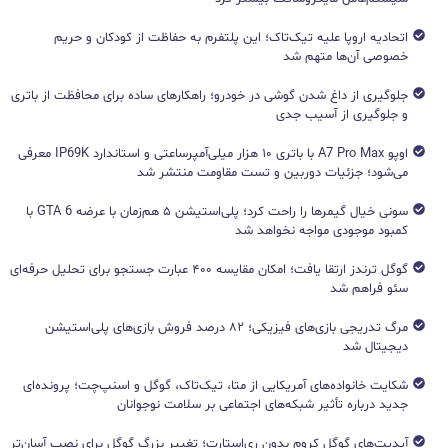
اتحادیه اروپا علیه تیک‌تاک؛ این پلتفرم به حفاظت از کودکان و حریم
خصوصی آن‌ها متهم شد
جلوگیری از داغ شدن گوشی در خودرو؛ راهکارهای ساده برای محافظت از باتری
و جلوگیری از آسیب جدی
اوپو A7 Pro Max با باتری ۱۰ هزار میلی‌آمپرساعتی و استاندارد IP69K معرفی
می‌شود؛ جزئیات دوربین و تست مقاومت منتشر شد
سونی خیال گیمرها را راحت کرد؛ پلی‌استیشن ۵ هم‌زمان با عرضه GTA 6 با
کمبود موجودی مواجه نخواهد شد
گوگل ترندز ارتقا یافت؛ امکان مقایسه ۴۰۰ عبارت جستجو برای تحلیل حرفه‌ای
سئو فراهم شد
مرگ تدریجی بازی‌های فیزیکی؛ ۸۲ درصد فروش بازی‌های پلی‌استیشن
دیجیتال شد
شکایت خانواده‌های آمریکایی از متا، تیک‌تاک، گوگل و اسنپ‌چت؛ پرونده‌ای
جدید درباره تأثیر شبکه‌های اجتماعی بر سلامت نوجوانان
آپدیت‌های گوگل کروم بدون ری‌استارت؛ تغییر بزرگ گوگل برای نصب آسان‌تر