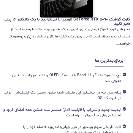
کارت گرافیک GeForce RTX 5090 انویدیا را نمی‌توانید با یک کانکتور 16 پینی
سیر کنید
مدیرعامل انویدیا هرگز فرصتی را برای یادآوری اینکه «قانون مور» به ته‌خط رسیده است از
دست نداده و معتقد است که نسل‌های آینده تراشه‌ها ناگزیر بزرگ‌تر، داغ‌تر و پرمصرف‌تر
خواهند...
پربازدیدترین ها
مچ‌بند هوشمند آنر Band 11 با نمایشگر OLED و تشخیص ایست قلبی
معرفی شد
پیام‌رسان بله در اپ‌استور اپل منتشر شد؛ حضور رسمی یک اپلیکیشن ایرانی
در فروشگاه iOS
آپدیت جدید واتس‌اپ با قابلیت all@ منتشر شد؛ منشن همه اعضای گروه و
نظرسنجی‌های حرفه‌ای‌تر در راه است
افت تاریخی سهم ویندوز در بازار جهانی؛ اندروید فاصله خود را با
سیستم‌عامل مایکروسافت بیشتر کرد