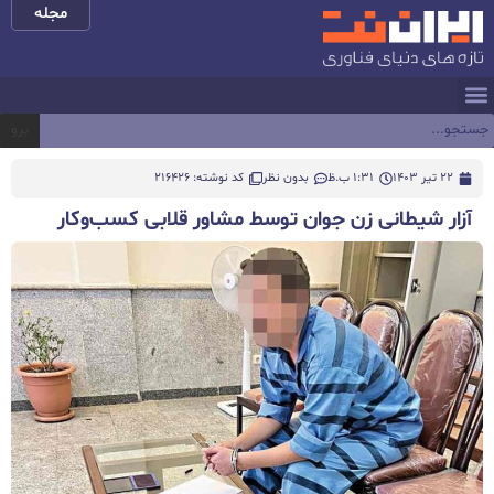
مجله
برو
22 تیر 1403
1:31 ب.ظ
بدون نظر
کد نوشته: 216426
آزار شیطانی زن جوان توسط مشاور قلابی کسب‌وکار