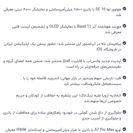
هواوی نوا 16 SE با باتری ۸۵۰۰ میلی‌آمپرساعتی و نمایشگر ۸۰۰۰ نیتی معرفی
شد
مچ‌بند هوشمند آنر Band 11 با نمایشگر OLED و تشخیص ایست قلبی
معرفی شد
پیام‌رسان بله در اپ‌استور اپل منتشر شد؛ حضور رسمی یک اپلیکیشن ایرانی
در فروشگاه iOS
آپدیت جدید واتس‌اپ با قابلیت all@ منتشر شد؛ منشن همه اعضای گروه و
نظرسنجی‌های حرفه‌ای‌تر در راه است
افت تاریخی سهم ویندوز در بازار جهانی؛ اندروید فاصله خود را با
سیستم‌عامل مایکروسافت بیشتر کرد
اتحادیه اروپا علیه تیک‌تاک؛ این پلتفرم به حفاظت از کودکان و حریم
خصوصی آن‌ها متهم شد
جلوگیری از داغ شدن گوشی در خودرو؛ راهکارهای ساده برای محافظت از باتری
و جلوگیری از آسیب جدی
اوپو A7 Pro Max با باتری ۱۰ هزار میلی‌آمپرساعتی و استاندارد IP69K معرفی