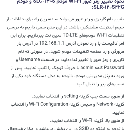
نحوه تغییر رمز عبور Wi-Fi مودم SLC-130S و مودم
SLR-120S42G:
تغییر نام کاربری و رمز عبور می‌تواند ساده‌ترین راه برای حفاظت از
حجم اینترنت مشترکین باشد. در این متن سعی داریم به بررسی
تنظیمات Wi-Fi مودم‌های TD-LTE مبین نت بپردازیم. برای این
امر کافیست با وارد نمودن آدرس 192.168.1.1 در آدرس بار
مرورگر، وارد صفحه تنظیمات مودم شوید. در صورتی که نام
کاربری و رمز عبور را تغییر نداده‌اید، در قسمت Username و
Password کلمه admin با حروف کوچک را تایپ نمایید. پس از
ورود به پنل مدیریتی مودم، باتوجه به مدل دستگاه خود یکی از
مسیرهای زیر را دنبال کنید.
از منوی سمت چپ گزینه setting را انتخاب نمایید.
گزینه Network و سپس گزینه Wi-Fi Configuration را انتخاب
نمایید.
از منوی بالا گزینه Wi-Fi را انتخاب نمایید.
با توجه به اینکه دو SSID در این بخش می‌باشد و امکان غیرفعال