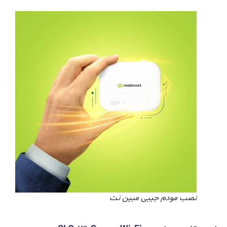
نصب مودم جیبی مبین نت