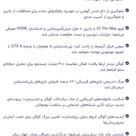
جلوگیری از داغ شدن گوشی در خودرو؛ راهکارهای ساده برای محافظت از باتری
و جلوگیری از آسیب جدی
اوپو A7 Pro Max با باتری ۱۰ هزار میلی‌آمپرساعتی و استاندارد IP69K معرفی
می‌شود؛ جزئیات دوربین و تست مقاومت منتشر شد
سونی خیال گیمرها را راحت کرد؛ پلی‌استیشن ۵ هم‌زمان با عرضه GTA 6 با
کمبود موجودی مواجه نخواهد شد
گوگل ترندز ارتقا یافت؛ امکان مقایسه ۴۰۰ عبارت جستجو برای تحلیل حرفه‌ای
سئو فراهم شد
مرگ تدریجی بازی‌های فیزیکی؛ ۸۲ درصد فروش بازی‌های پلی‌استیشن
دیجیتال شد
شکایت خانواده‌های آمریکایی از متا، تیک‌تاک، گوگل و اسنپ‌چت؛ پرونده‌ای
جدید درباره تأثیر شبکه‌های اجتماعی بر سلامت نوجوانان
آپدیت‌های گوگل کروم بدون ری‌استارت؛ تغییر بزرگ گوگل برای نصب آسان‌تر
به‌روزرسانی‌ها
بایننس وارد بازار پیش‌بینی می‌شود؛ بزرگ‌ترین صرافی رمزارز جهان برای