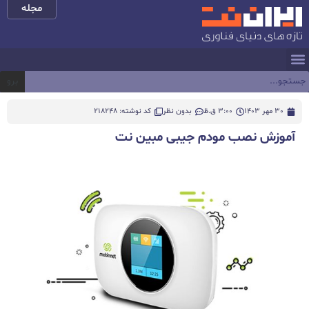
مجله
برو
30 مهر 1403
3:00 ق.ظ
بدون نظر
کد نوشته: 218248
آموزش نصب مودم جیبی مبین نت