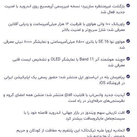
بازگشت غیرمنتظره سان‌برد؛ نسخه غیررسمی آی‌مسیج روی اندروید با امنیت
جدید فعال شد
پاوربانک ۱۰۰ واتی هواوی با ظرفیت ۱۲ هزار میلی‌آمپرساعت و ردیابی آفلاین
معرفی شد؛ شارژ سریع‌تر و امنیت بالاتر
هواوی نوا 16 SE با باتری ۸۵۰۰ میلی‌آمپرساعتی و نمایشگر ۸۰۰۰ نیتی معرفی
شد
مچ‌بند هوشمند آنر Band 11 با نمایشگر OLED و تشخیص ایست قلبی
معرفی شد
پیام‌رسان بله در اپ‌استور اپل منتشر شد؛ حضور رسمی یک اپلیکیشن ایرانی
در فروشگاه iOS
آپدیت جدید واتس‌اپ با قابلیت all@ منتشر شد؛ منشن همه اعضای گروه و
نظرسنجی‌های حرفه‌ای‌تر در راه است
افت تاریخی سهم ویندوز در بازار جهانی؛ اندروید فاصله خود را با
سیستم‌عامل مایکروسافت بیشتر کرد
اتحادیه اروپا علیه تیک‌تاک؛ این پلتفرم به حفاظت از کودکان و حریم
خصوصی آن‌ها متهم شد