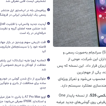
تشخیص ایست قلبی معرفی شد
پیام‌رسان بله در اپ‌استور اپل منتشر
رسمی یک اپلیکیشن ایرانی در فروشگاه S
آپدیت جد
شد؛ منشن همه اعضای گروه و نظرسن
حرفه‌ای‌تر در راه است
افت تاریخی سهم ویندوز در بازار جهانی
فاصله خود را با سیستم‌عامل مایکرو
کرد
(Samsung One UI 8.5) سرانجام به‌صورت رسمی و
اران این شرکت، موجی از
اتحادیه اروپا علیه تیک‌تاک؛ این پلتفر
حفاظت از کودکان و حریم خصوصی آن‌
ربران قرار داد. این نسخه که پس
شد
ه، یکی از مهم‌ترین
 محسوب می‌شود و تمرکز ویژه‌ای
جلوگیری از داغ شدن گوشی در خودرو؛ 
ساده برای محافظت از باتری و جلوگیر
مندسازی عملکرد سیستم دارد.
جدی
کسی S26
، از نسخه پایدار One
اوپو A7 Pro Max با با
و استاندارد IP69K معرفی می‌شود؛
ت پیش‌فرض روی گوشی‌های جدید عرضه
دوربین و تست مقاومت منتشر شد