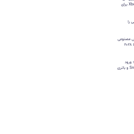
هایسنس بدون کنسول؛ اپلیکیشن Xbox برای
 را
هوش مصنوعی
موتور رشد درآمد شد و کمبود تراشه تا ۲۰۲۸
د؛ ورود
«پادشاه شیاطین» با تراشه Snapdragon و باتری