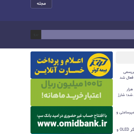
مجله
برو
ررسمی
 فعال شد
پاوربانک ۱۰۰ واتی هواوی با ظرفیت ۱۲ هزار
 شد؛ شارژ
ا باتری ۸۵۰۰ میلی‌آمپرساعتی و
مچ‌بند هوشمند آنر Band 11 با نمایشگر OLED و