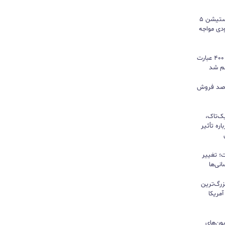
سونی خیال گیمرها را راحت کرد؛ پلی‌استیشن ۵
کمبود موجودی مواجه
گوگل ترندز ارتقا یافت؛ امکان مقایسه ۴۰۰ عبارت
هم شد
ی بازی‌های فیزیکی؛ ۸۲ درصد فروش
یک‌تاک،
ره تأثیر
؛ تغییر
نی‌ها
زرگ‌ترین
مریکا
ون‌های