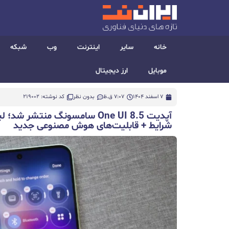
خانه
سایر
اینترنت
وب
شبکه
موبایل
ارز دیجیتال
7 اسفند 1404
7:07 ق.ظ
بدون نظر
کد نوشته: 219002
آپدیت One UI 8.5 سامسونگ منتش
شرایط + قابلیت‌های هوش مصنوعی جدید