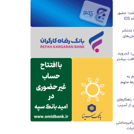
 شد؛ حضور
iO
ید واتس‌اپ با قابلیت all@ منتشر
جی‌های
؛ اندروید
سافت بیشتر
م به
ها متهم
راهکارهای
ی از آسیب
تری ۱۰ هزار میلی‌آمپرساعتی
 جزئیات