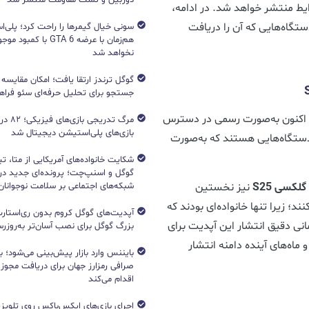
یط منتشر خواهد شد. در ادامه،
تگاه‌هایی که آن را دریافت
هم‌زمان با عرضه GTA 6 با 
نخواهد شد
جستجو برای تحلیل حرفه‌ای سئو فرا
پنج نسخه بتا، اکنون به‌صورت رسمی در دسترس
مرگ تدریج
بازی‌های پلی‌استیشن دیجیتال شد
ستگاه‌هایی هستند که به‌صورت
شکایت خانواده‌های آمریکایی از متا، ت
گوگل و اسنپ‌چت؛ پرونده‌ای جدید دربا
گلکسی S25
نیز نخستین
شبکه‌های اجتماعی بر سلامت نوجوانان
د؛ زیرا تنها خانواده‌ای بودند که
آپدیت‌های گوگل کروم بدون ری‌استارت
نی دقیق انتشار این آپدیت برای
بزرگ گوگل برای نصب آسان‌تر به‌روزرسا
 ماه‌های آینده دامنه انتشار
بایننس وارد بازار پیش‌بینی می‌شود؛ ب
صرافی رمزارز جهان برای دریافت مجوز آ
اقدام می‌کند
اجرای بازی‌های ایکس‌باکس روی تلویزی