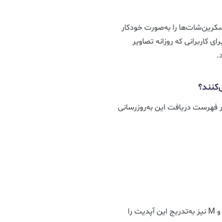
نگ در One UI 8.5 می‌تواند اسکرین‌شات‌ها را به‌صورت خودکار
ای کاربرانی که روزانه تصاویر
.
 فهرست دریافت این به‌روزرسانی
همچنین مجموعه‌ای از دستگاه‌های میان‌رده سری A، F و M نیز به‌تدریج این آپدیت را