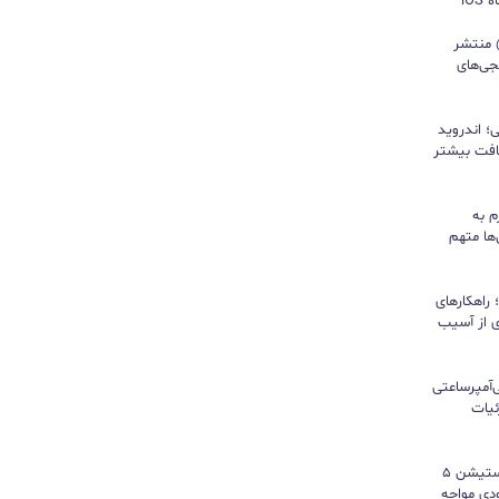
iO
ید واتس‌اپ با قابلیت all@ منتشر
جی‌های
؛ اندروید
سافت بیشتر
م به
ها متهم
راهکارهای
ی از آسیب
تری ۱۰ هزار میلی‌آمپرساعتی
 جزئیات
سونی خیال گیمرها را راحت کرد؛ پلی‌استیشن ۵
کمبود موجودی مواجه