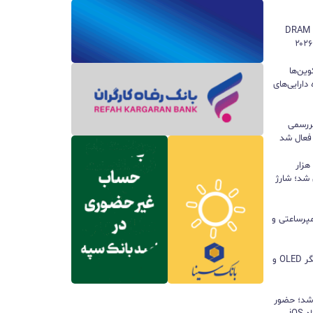
سامسونگ همچنان پادشاه بازار حافظه DRAM
وین‌ها
دارایی‌های
ررسمی
 فعال شد
پاوربانک ۱۰۰ واتی هواوی با ظرفیت ۱۲ هزار
 شد؛ شارژ
ا باتری ۸۵۰۰ میلی‌آمپرساعتی و
مچ‌بند هوشمند آنر Band 11 با نمایشگر OLED و
 شد؛ حضور