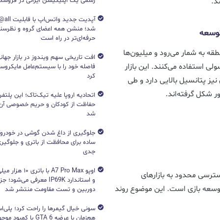
د.
رسمی یک اپلیکیشن ایرانی در فروشگاه S
آپدیت جد
شد؛ منشن همه اعضای گروه و نظرسن
توسعه
حرفه‌ای‌تر در راه است
نطقه به شمار می‌رود و میلیون‌ها
افت تاریخی سهم ویندوز در بازار جهانی
سولی استفاده می‌کنند. این بازار
فاصله خود را با سیستم‌عامل مایکرو
کرد
ز پتانسیل بالایی دارد و طی
ر شکل گرفته‌اند.
اتحادیه اروپا علیه تیک‌تاک؛ این پلتفر
حفاظت از کودکان و حریم خصوصی آن‌
شد
جلوگیری از داغ شدن گوشی در خودرو؛ 
ساده برای محافظت از باتری و جلوگیر
جدی
اوپو A7 Pro Max با با
سترسی محدود به بازارهای
و استاندارد IP69K معرفی می‌شود؛
 توسعه بازی است. این موضوع روند
دوربین و تست مقاومت منتشر شد
هم‌زمان با عرضه GTA 6 با 