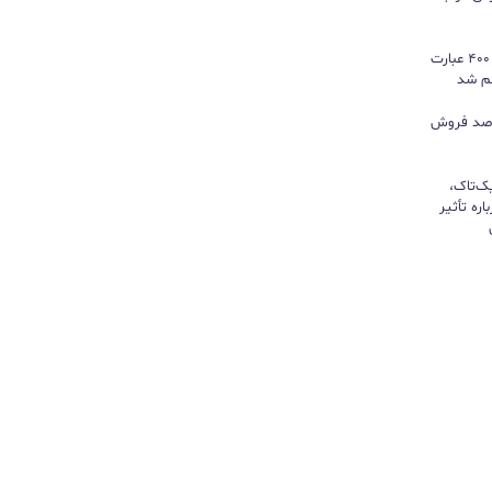
گوگل ترندز ارتقا یافت؛ امکان مقایسه ۴۰۰ عبارت
هم شد
ی بازی‌های فیزیکی؛ ۸۲ درصد فروش
یک‌تاک،
ره تأثیر