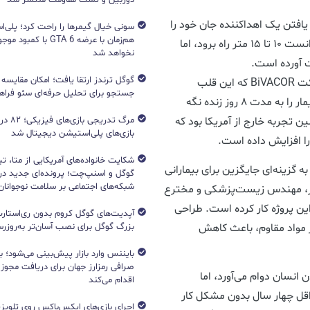
افتن یک اهداکننده جان خود را
هم‌زمان با عرضه GTA 6 با 
از دست می‌داد. قبل از دریافت این قلب، او تنها می‌توانست ۱۰ تا ۱۵ متر راه برود، اما
نخواهد شد
ت آورده است.
این نوآوری نتیجه ۲۵ سال تحقیق و توسعه است. شرکت BiVACOR که این قلب
جستجو برای تحلیل حرفه‌ای سئو فرا
مصنوعی را تولید کرده، پیش‌تر در ایالات متحده یک بیمار را به مدت ۸ روز زنده نگه
 تجربه خارج از آمریکا بود که
مرگ تدریج
بازی‌های پلی‌استیشن دیجیتال شد
را افزایش داده است.
شکایت خانواده‌های آمریکایی از متا، ت
 گزینه‌ای جایگزین برای بیمارانی
گوگل و اسنپ‌چت؛ پرونده‌ای جدید دربا
شبکه‌های اجتماعی بر سلامت نوجوانان
مز، مهندس زیست‌پزشکی و مخترع
پدرش روی این پروژه کار کرده است. طراحی
آپدیت‌های گوگل کروم بدون ری‌استارت
بزرگ گوگل برای نصب آسان‌تر به‌روزرسا
 مواد مقاوم، باعث کاهش
بایننس وارد بازار پیش‌بینی می‌شود؛ ب
صرافی رمزارز جهان برای دریافت مجوز آ
نسان دوام می‌آورد، اما
اقدام می‌کند
داقل چهار سال بدون مشکل کار
اجرای بازی‌های ایکس‌باکس روی تلویزی