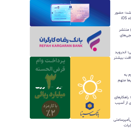
 شد؛ حضور
iO
ید واتس‌اپ با قابلیت all@ منتشر
جی‌های
؛ اندروید
سافت بیشتر
م به
ها متهم
راهکارهای
ی از آسیب
تری ۱۰ هزار میلی‌آمپرساعتی
 جزئیات