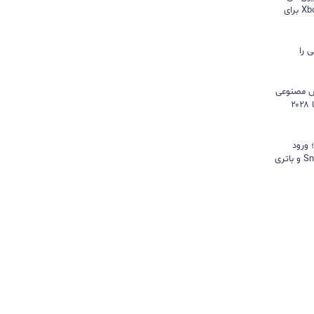
هایسنس بدون کنسول؛ اپلیکیشن Xbox برای
 را
هوش مصنوعی
موتور رشد درآمد شد و کمبود تراشه تا ۲۰۲۸
د؛ ورود
«پادشاه شیاطین» با تراشه Snapdragon و باتری