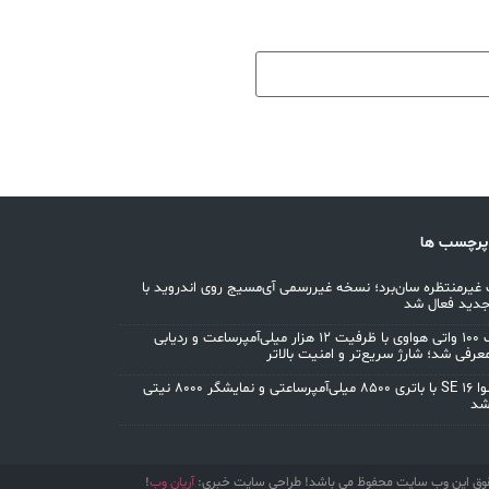
پرچسب ها
غیرمنتظره سان‌برد؛ نسخه غیررسمی آی‌مسیج روی اندروید با
جدید فعال شد
پاوربانک ۱۰۰ واتی هواوی با ظرفیت ۱۲ هزار میلی‌آمپرساعت و ردیابی
معرفی شد؛ شارژ سریع‌تر و امنیت بالاتر
هواوی نوا 16 SE با باتری ۸۵۰۰ میلی‌آمپرساعتی و نمایشگر ۸۰۰۰ نیتی
شد
وق این وب سایت محفوظ می باشد! طراحی سایت خبری:
آریان وب
!