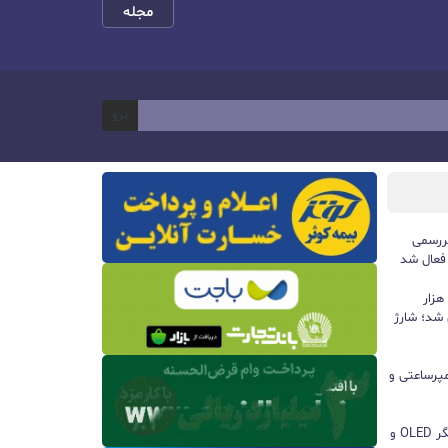
مجله
برو
ررسمی
 فعال شد
پاوربانک ۱۰۰ واتی هواوی با ظرفیت ۱۲ هزار
 شد؛ شارژ
ا باتری ۸۵۰۰ میلی‌آمپرساعتی و
مچ‌بند هوشمند آنر Band 11 با نمایشگر OLED و