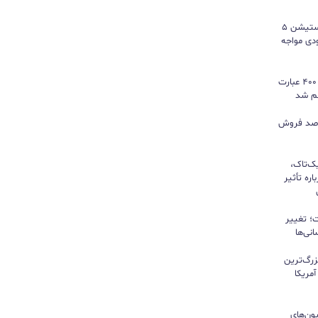
سونی خیال گیمرها را راحت کرد؛ پلی‌استیشن ۵
کمبود موجودی مواجه
گوگل ترندز ارتقا یافت؛ امکان مقایسه ۴۰۰ عبارت
هم شد
ی بازی‌های فیزیکی؛ ۸۲ درصد فروش
یک‌تاک،
ره تأثیر
؛ تغییر
نی‌ها
زرگ‌ترین
مریکا
ون‌های