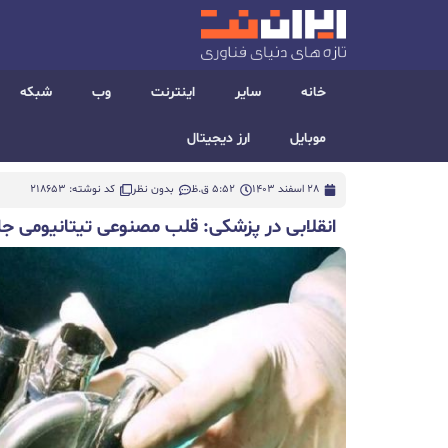
خانه
سایر
اینترنت
وب
شبکه
موبایل
ارز دیجیتال
28 اسفند 1403
5:52 ق.ظ
بدون نظر
کد نوشته: 218653
انقلابی در پزشکی: قلب مصنوعی تیتانیومی جان