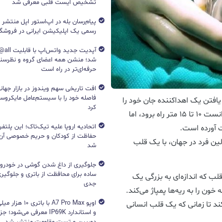
تشخیص ایست قلبی معرفی شد
پیام‌رسان بله در اپ‌استور اپل منتشر
رسمی یک اپلیکیشن ایرانی در فروشگاه S
آپدیت جد
شد؛ منشن همه اعضای گروه و نظرسن
حرفه‌ای‌تر در راه است
افت تاریخی سهم ویندوز در بازار جهانی
فاصله خود را با سیستم‌عامل مایکرو
افتن یک اهداکننده جان خود را
کرد
از دست می‌داد. قبل از دریافت این قلب، او تنها می‌توانست ۱۰ تا ۱۵ متر راه برود، اما
اتحادیه اروپا علیه تیک‌تاک؛ این پلتفر
ت آورده است.
حفاظت از کودکان و حریم خصوصی آن‌
ود، به عنوان اولین فرد در جهان، با یک قلب
شد
جلوگیری از داغ شدن گوشی در خودرو؛ 
ساده برای محافظت از باتری و جلوگیر
لب که اندازه‌ای به بزرگی یک
جدی
 را به ریه‌ها پمپاژ می‌کند.
اوپو A7 Pro Max با با
روز جان او را حفظ کند تا زمانی که یک قلب انسانی
و استاندارد IP69K معرفی می‌شود؛
دوربین و تست مقاومت منتشر شد