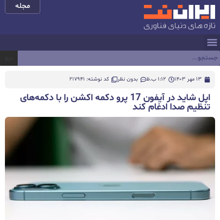
مجله
برو
13 مهر 1403
1:12 ب.ظ
بدون نظر
کد نوشته: 217941
اپل شاید در آیفون 17 پرو دکمه اکشن را با دکمه‌های
تنظیم صدا ادغام کند