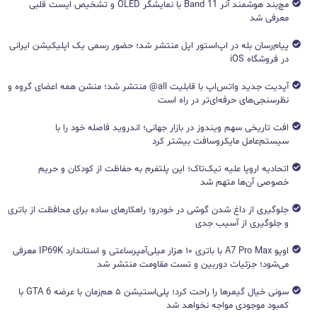
مچ‌بند هوشمند آنر Band 11 با نمایشگر OLED و تشخیص ایست قلبی
معرفی شد
پیام‌رسان بله در اپ‌استور اپل منتشر شد؛ حضور رسمی یک اپلیکیشن ایرانی
در فروشگاه iOS
آپدیت جدید واتس‌اپ با قابلیت all@ منتشر شد؛ منشن همه اعضای گروه و
نظرسنجی‌های حرفه‌ای‌تر در راه است
افت تاریخی سهم ویندوز در بازار جهانی؛ اندروید فاصله خود را با
سیستم‌عامل مایکروسافت بیشتر کرد
اتحادیه اروپا علیه تیک‌تاک؛ این پلتفرم به حفاظت از کودکان و حریم
خصوصی آن‌ها متهم شد
جلوگیری از داغ شدن گوشی در خودرو؛ راهکارهای ساده برای محافظت از باتری
و جلوگیری از آسیب جدی
اوپو A7 Pro Max با باتری ۱۰ هزار میلی‌آمپرساعتی و استاندارد IP69K معرفی
می‌شود؛ جزئیات دوربین و تست مقاومت منتشر شد
سونی خیال گیمرها را راحت کرد؛ پلی‌استیشن ۵ هم‌زمان با عرضه GTA 6 با
کمبود موجودی مواجه نخواهد شد