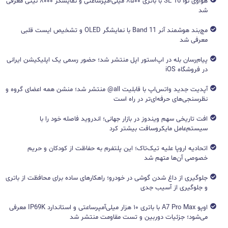
هواوی نوا 16 SE با باتری ۸۵۰۰ میلی‌آمپرساعتی و نمایشگر ۸۰۰۰ نیتی معرفی
شد
مچ‌بند هوشمند آنر Band 11 با نمایشگر OLED و تشخیص ایست قلبی
معرفی شد
پیام‌رسان بله در اپ‌استور اپل منتشر شد؛ حضور رسمی یک اپلیکیشن ایرانی
در فروشگاه iOS
آپدیت جدید واتس‌اپ با قابلیت all@ منتشر شد؛ منشن همه اعضای گروه و
نظرسنجی‌های حرفه‌ای‌تر در راه است
افت تاریخی سهم ویندوز در بازار جهانی؛ اندروید فاصله خود را با
سیستم‌عامل مایکروسافت بیشتر کرد
اتحادیه اروپا علیه تیک‌تاک؛ این پلتفرم به حفاظت از کودکان و حریم
خصوصی آن‌ها متهم شد
جلوگیری از داغ شدن گوشی در خودرو؛ راهکارهای ساده برای محافظت از باتری
و جلوگیری از آسیب جدی
اوپو A7 Pro Max با باتری ۱۰ هزار میلی‌آمپرساعتی و استاندارد IP69K معرفی
می‌شود؛ جزئیات دوربین و تست مقاومت منتشر شد