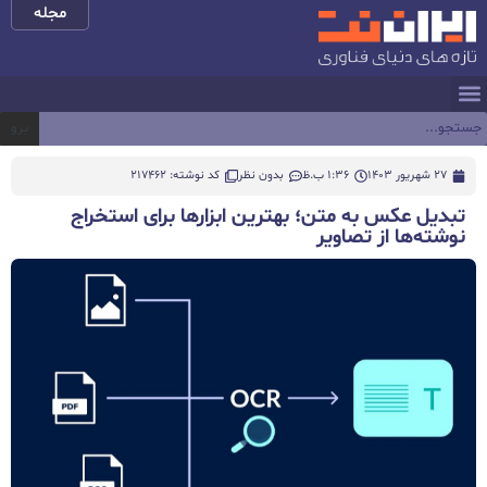
مجله
برو
27 شهریور 1403
1:36 ب.ظ
بدون نظر
کد نوشته: 217462
تبدیل عکس به متن؛ بهترین ابزارها برای استخراج
نوشته‌ها از تصاویر