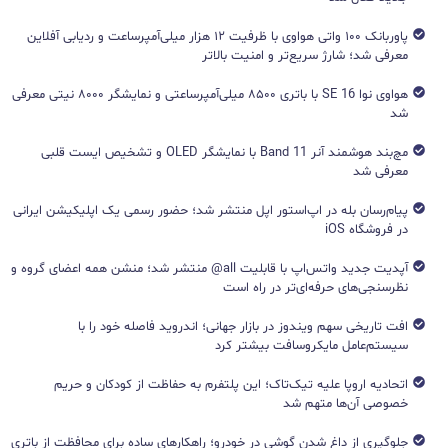
پاوربانک ۱۰۰ واتی هواوی با ظرفیت ۱۲ هزار میلی‌آمپرساعت و ردیابی آفلاین
معرفی شد؛ شارژ سریع‌تر و امنیت بالاتر
هواوی نوا 16 SE با باتری ۸۵۰۰ میلی‌آمپرساعتی و نمایشگر ۸۰۰۰ نیتی معرفی
شد
مچ‌بند هوشمند آنر Band 11 با نمایشگر OLED و تشخیص ایست قلبی
معرفی شد
پیام‌رسان بله در اپ‌استور اپل منتشر شد؛ حضور رسمی یک اپلیکیشن ایرانی
در فروشگاه iOS
آپدیت جدید واتس‌اپ با قابلیت all@ منتشر شد؛ منشن همه اعضای گروه و
نظرسنجی‌های حرفه‌ای‌تر در راه است
افت تاریخی سهم ویندوز در بازار جهانی؛ اندروید فاصله خود را با
سیستم‌عامل مایکروسافت بیشتر کرد
اتحادیه اروپا علیه تیک‌تاک؛ این پلتفرم به حفاظت از کودکان و حریم
خصوصی آن‌ها متهم شد
جلوگیری از داغ شدن گوشی در خودرو؛ راهکارهای ساده برای محافظت از باتری