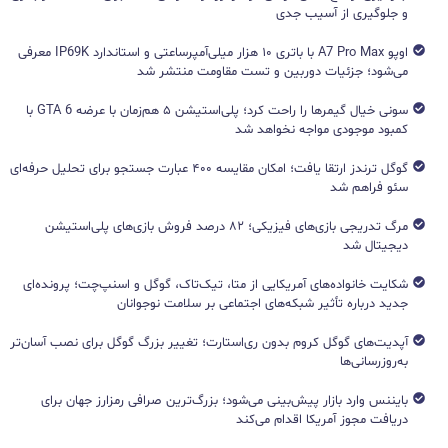
و جلوگیری از آسیب جدی
اوپو A7 Pro Max با باتری ۱۰ هزار میلی‌آمپرساعتی و استاندارد IP69K معرفی
می‌شود؛ جزئیات دوربین و تست مقاومت منتشر شد
سونی خیال گیمرها را راحت کرد؛ پلی‌استیشن ۵ هم‌زمان با عرضه GTA 6 با
کمبود موجودی مواجه نخواهد شد
گوگل ترندز ارتقا یافت؛ امکان مقایسه ۴۰۰ عبارت جستجو برای تحلیل حرفه‌ای
سئو فراهم شد
مرگ تدریجی بازی‌های فیزیکی؛ ۸۲ درصد فروش بازی‌های پلی‌استیشن
دیجیتال شد
شکایت خانواده‌های آمریکایی از متا، تیک‌تاک، گوگل و اسنپ‌چت؛ پرونده‌ای
جدید درباره تأثیر شبکه‌های اجتماعی بر سلامت نوجوانان
آپدیت‌های گوگل کروم بدون ری‌استارت؛ تغییر بزرگ گوگل برای نصب آسان‌تر
به‌روزرسانی‌ها
بایننس وارد بازار پیش‌بینی می‌شود؛ بزرگ‌ترین صرافی رمزارز جهان برای
دریافت مجوز آمریکا اقدام می‌کند