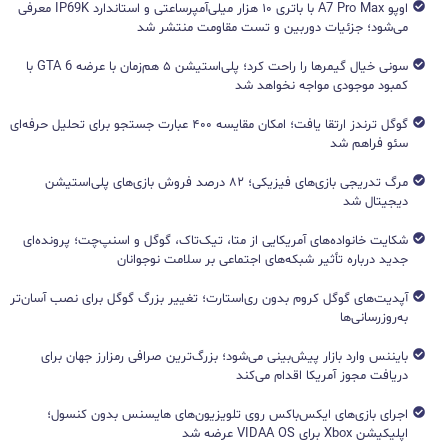
اوپو A7 Pro Max با باتری ۱۰ هزار میلی‌آمپرساعتی و استاندارد IP69K معرفی
می‌شود؛ جزئیات دوربین و تست مقاومت منتشر شد
سونی خیال گیمرها را راحت کرد؛ پلی‌استیشن ۵ هم‌زمان با عرضه GTA 6 با
کمبود موجودی مواجه نخواهد شد
گوگل ترندز ارتقا یافت؛ امکان مقایسه ۴۰۰ عبارت جستجو برای تحلیل حرفه‌ای
سئو فراهم شد
مرگ تدریجی بازی‌های فیزیکی؛ ۸۲ درصد فروش بازی‌های پلی‌استیشن
دیجیتال شد
شکایت خانواده‌های آمریکایی از متا، تیک‌تاک، گوگل و اسنپ‌چت؛ پرونده‌ای
جدید درباره تأثیر شبکه‌های اجتماعی بر سلامت نوجوانان
آپدیت‌های گوگل کروم بدون ری‌استارت؛ تغییر بزرگ گوگل برای نصب آسان‌تر
به‌روزرسانی‌ها
بایننس وارد بازار پیش‌بینی می‌شود؛ بزرگ‌ترین صرافی رمزارز جهان برای
دریافت مجوز آمریکا اقدام می‌کند
اجرای بازی‌های ایکس‌باکس روی تلویزیون‌های هایسنس بدون کنسول؛
اپلیکیشن Xbox برای VIDAA OS عرضه شد