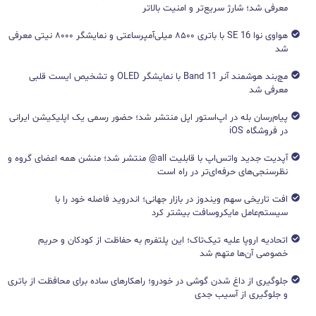
معرفی شد؛ شارژ سریع‌تر و امنیت بالاتر
هواوی نوا 16 SE با باتری ۸۵۰۰ میلی‌آمپرساعتی و نمایشگر ۸۰۰۰ نیتی معرفی
شد
مچ‌بند هوشمند آنر Band 11 با نمایشگر OLED و تشخیص ایست قلبی
معرفی شد
پیام‌رسان بله در اپ‌استور اپل منتشر شد؛ حضور رسمی یک اپلیکیشن ایرانی
در فروشگاه iOS
آپدیت جدید واتس‌اپ با قابلیت all@ منتشر شد؛ منشن همه اعضای گروه و
نظرسنجی‌های حرفه‌ای‌تر در راه است
افت تاریخی سهم ویندوز در بازار جهانی؛ اندروید فاصله خود را با
سیستم‌عامل مایکروسافت بیشتر کرد
اتحادیه اروپا علیه تیک‌تاک؛ این پلتفرم به حفاظت از کودکان و حریم
خصوصی آن‌ها متهم شد
جلوگیری از داغ شدن گوشی در خودرو؛ راهکارهای ساده برای محافظت از باتری
و جلوگیری از آسیب جدی