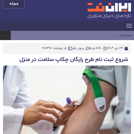
مجله
برو
29 دی 1403
8:40 ق.ظ
بدون نظر
کد نوشته: 218371
شروع ثبت نام طرح رایگان چکاپ سلامت در منزل