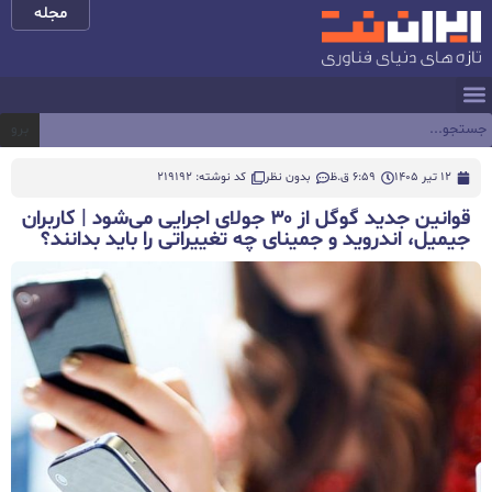
مجله
برو
12 تیر 1405
6:59 ق.ظ
بدون نظر
کد نوشته: 219192
قوانین جدید گوگل از ۳۰ جولای اجرایی می‌شود | کاربران
جیمیل، اندروید و جمینای چه تغییراتی را باید بدانند؟