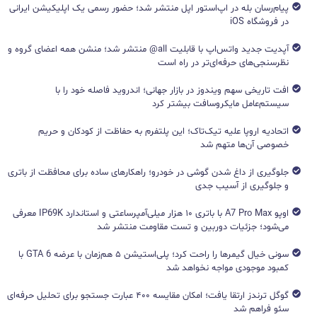
پیام‌رسان بله در اپ‌استور اپل منتشر شد؛ حضور رسمی یک اپلیکیشن ایرانی
در فروشگاه iOS
آپدیت جدید واتس‌اپ با قابلیت all@ منتشر شد؛ منشن همه اعضای گروه و
نظرسنجی‌های حرفه‌ای‌تر در راه است
افت تاریخی سهم ویندوز در بازار جهانی؛ اندروید فاصله خود را با
سیستم‌عامل مایکروسافت بیشتر کرد
اتحادیه اروپا علیه تیک‌تاک؛ این پلتفرم به حفاظت از کودکان و حریم
خصوصی آن‌ها متهم شد
جلوگیری از داغ شدن گوشی در خودرو؛ راهکارهای ساده برای محافظت از باتری
و جلوگیری از آسیب جدی
اوپو A7 Pro Max با باتری ۱۰ هزار میلی‌آمپرساعتی و استاندارد IP69K معرفی
می‌شود؛ جزئیات دوربین و تست مقاومت منتشر شد
سونی خیال گیمرها را راحت کرد؛ پلی‌استیشن ۵ هم‌زمان با عرضه GTA 6 با
کمبود موجودی مواجه نخواهد شد
گوگل ترندز ارتقا یافت؛ امکان مقایسه ۴۰۰ عبارت جستجو برای تحلیل حرفه‌ای
سئو فراهم شد