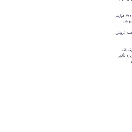
گوگل ترندز ارتقا یافت؛ امکان مقایسه ۴۰۰ عبارت
هم شد
ی بازی‌های فیزیکی؛ ۸۲ درصد فروش
یک‌تاک،
ره تأثیر