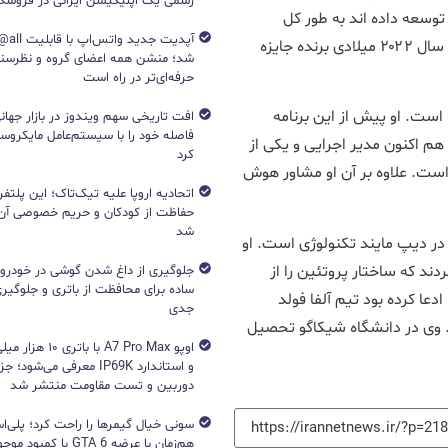
رسمی یک اپلیکیشن ایرانی در فروشگاه S
وسعه داده اند به طور کل
آپدیت جد
مشکلات پیش بینی ساختار پروتئین را حل کرد. وی در سال ۲۰۲۲ میلادی برنده جایزه
شد؛ منشن همه اعضای گروه و نظرسن
حرفه‌ای‌تر در راه است
 یک محقق رایانش انگلیسی ۴۸ ساله است. او پیش از این برنامه
افت تاریخی سهم ویندوز در بازار جهانی
فاصله خود را با سیستم‌عامل مایکرو
م اکنون مدیر اجرایی و یکی از
کرد
یانگذاران دیپ مایند و همچنین Isomorphic Labs است. علاوه بر آن او مشاور هوش
اتحادیه اروپا علیه تیک‌تاک؛ این پلتفر
حفاظت از کودکان و حریم خصوصی آن‌
شد
ر دیپ مایند تکنولوژی است. او
د که ساختار پروتئین را از
جلوگیری از داغ شدن گوشی در خودرو؛ 
ساده برای محافظت از باتری و جلوگیر
دعا کرده بود تیم آلفا فولد
جدی
تشر کند. وی در دانشگاه شیکاگو تحصیل
اوپو A7 Pro Max با با
و استاندارد IP69K معرفی می‌شود؛
دوربین و تست مقاومت منتشر شد
هم‌زمان با عرضه GTA 6 با 