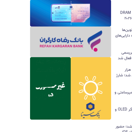
سامسونگ همچنان پادشاه بازار حافظه DRAM
وین‌ها
دارایی‌های
ررسمی
 فعال شد
پاوربانک ۱۰۰ واتی هواوی با ظرفیت ۱۲ هزار
 شد؛ شارژ
ا باتری ۸۵۰۰ میلی‌آمپرساعتی و
مچ‌بند هوشمند آنر Band 11 با نمایشگر OLED و
 شد؛ حضور