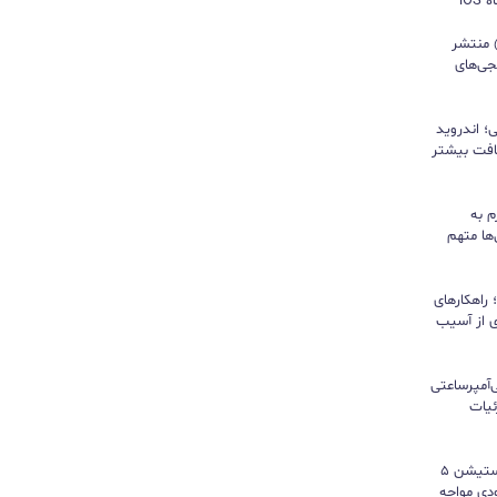
iO
ید واتس‌اپ با قابلیت all@ منتشر
جی‌های
؛ اندروید
سافت بیشتر
م به
ها متهم
راهکارهای
ی از آسیب
تری ۱۰ هزار میلی‌آمپرساعتی
 جزئیات
سونی خیال گیمرها را راحت کرد؛ پلی‌استیشن ۵
کمبود موجودی مواجه