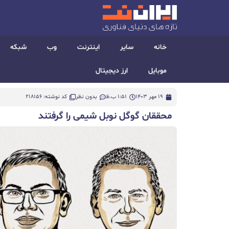
خانه
سایر
اینترنت
وب
شبکه
موبایل
ارز دیجیتال
19 مهر 1403
1:51 ب.ظ
بدون نظر
کد نوشته: 218156
محققان گوگل نوبل شیمی را گرفتند