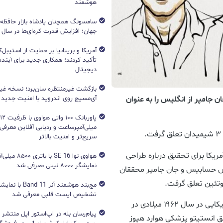
هوشمند
جهان؛ افزایش قدرت کره‌ای‌ها در سال ۲۰۲۶
آمریکا و بریتانیا بر حمایت از استیبل‌ک
تأکید کردند؛ همکاری جدید برای آینده 
دیجیتال
بازگشت غیرمنتظره سان‌برد؛ نسخه غی
آی‌مسیج روی اندروید با امنیت جدید
 جامپر از انگلیس را به عنوان
میلی‌آمپرساعت و ردیابی آفلاین معرفی
سریع‌تر و امنیت بالاتر
مریکا برای تحقیق درباره طراحی
هواوی نوا 16 SE ب
نمایشگر ۸۰۰۰ نیتی معرفی شد
یس حسابیس و جان جامپر محققان
وتئین تعلق گرفت.
تشخیص ایست قلبی معرفی شد
دیوید بیکر بیوشیمیست و زیست شناس رایانشی آمریکایی در سال ۱۹۶۲ میلادی در
پیام‌رسان بله در اپ‌استور اپل منتشر
 انستیتو پزشکی هوارد هیوز