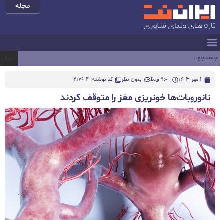
مجله
برو
1 مهر 1403
9:00 ق.ظ
بدون نظر
کد نوشته: 217604
نانوروبات‌ها خونریزی مغز را متوقف کردند