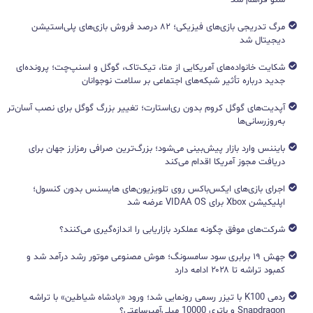
مرگ تدریجی بازی‌های فیزیکی؛ ۸۲ درصد فروش بازی‌های پلی‌استیشن
دیجیتال شد
شکایت خانواده‌های آمریکایی از متا، تیک‌تاک، گوگل و اسنپ‌چت؛ پرونده‌ای
جدید درباره تأثیر شبکه‌های اجتماعی بر سلامت نوجوانان
آپدیت‌های گوگل کروم بدون ری‌استارت؛ تغییر بزرگ گوگل برای نصب آسان‌تر
به‌روزرسانی‌ها
بایننس وارد بازار پیش‌بینی می‌شود؛ بزرگ‌ترین صرافی رمزارز جهان برای
دریافت مجوز آمریکا اقدام می‌کند
اجرای بازی‌های ایکس‌باکس روی تلویزیون‌های هایسنس بدون کنسول؛
اپلیکیشن Xbox برای VIDAA OS عرضه شد
شرکت‌های موفق چگونه عملکرد بازاریابی را اندازه‌گیری می‌کنند؟
جهش ۱۹ برابری سود سامسونگ؛ هوش مصنوعی موتور رشد درآمد شد و
کمبود تراشه تا ۲۰۲۸ ادامه دارد
ردمی K100 با تیزر رسمی رونمایی شد؛ ورود «پادشاه شیاطین» با تراشه
Snapdragon و باتری 10000 میلی‌آمپرساعتی؟