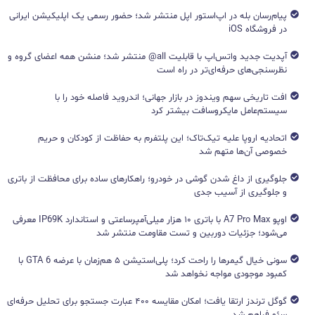
پیام‌رسان بله در اپ‌استور اپل منتشر شد؛ حضور رسمی یک اپلیکیشن ایرانی
در فروشگاه iOS
آپدیت جدید واتس‌اپ با قابلیت all@ منتشر شد؛ منشن همه اعضای گروه و
نظرسنجی‌های حرفه‌ای‌تر در راه است
افت تاریخی سهم ویندوز در بازار جهانی؛ اندروید فاصله خود را با
سیستم‌عامل مایکروسافت بیشتر کرد
اتحادیه اروپا علیه تیک‌تاک؛ این پلتفرم به حفاظت از کودکان و حریم
خصوصی آن‌ها متهم شد
جلوگیری از داغ شدن گوشی در خودرو؛ راهکارهای ساده برای محافظت از باتری
و جلوگیری از آسیب جدی
اوپو A7 Pro Max با باتری ۱۰ هزار میلی‌آمپرساعتی و استاندارد IP69K معرفی
می‌شود؛ جزئیات دوربین و تست مقاومت منتشر شد
سونی خیال گیمرها را راحت کرد؛ پلی‌استیشن ۵ هم‌زمان با عرضه GTA 6 با
کمبود موجودی مواجه نخواهد شد
گوگل ترندز ارتقا یافت؛ امکان مقایسه ۴۰۰ عبارت جستجو برای تحلیل حرفه‌ای
سئو فراهم شد