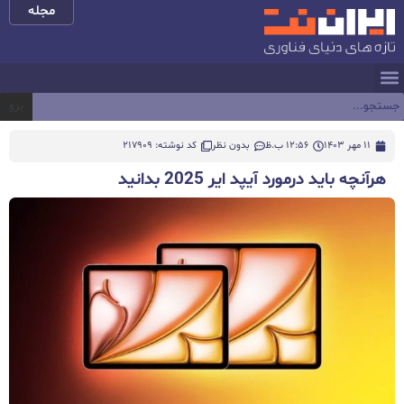
مجله
برو
11 مهر 1403
12:56 ب.ظ
بدون نظر
کد نوشته: 217909
هرآنچه باید درمورد آیپد ایر 2025 بدانید