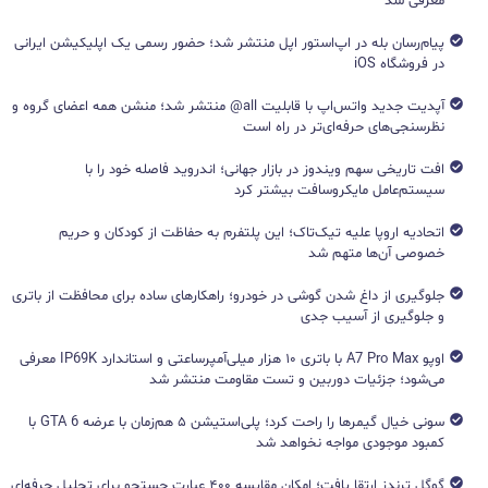
معرفی شد
پیام‌رسان بله در اپ‌استور اپل منتشر شد؛ حضور رسمی یک اپلیکیشن ایرانی
در فروشگاه iOS
آپدیت جدید واتس‌اپ با قابلیت all@ منتشر شد؛ منشن همه اعضای گروه و
نظرسنجی‌های حرفه‌ای‌تر در راه است
افت تاریخی سهم ویندوز در بازار جهانی؛ اندروید فاصله خود را با
سیستم‌عامل مایکروسافت بیشتر کرد
اتحادیه اروپا علیه تیک‌تاک؛ این پلتفرم به حفاظت از کودکان و حریم
خصوصی آن‌ها متهم شد
جلوگیری از داغ شدن گوشی در خودرو؛ راهکارهای ساده برای محافظت از باتری
و جلوگیری از آسیب جدی
اوپو A7 Pro Max با باتری ۱۰ هزار میلی‌آمپرساعتی و استاندارد IP69K معرفی
می‌شود؛ جزئیات دوربین و تست مقاومت منتشر شد
سونی خیال گیمرها را راحت کرد؛ پلی‌استیشن ۵ هم‌زمان با عرضه GTA 6 با
کمبود موجودی مواجه نخواهد شد
گوگل ترندز ارتقا یافت؛ امکان مقایسه ۴۰۰ عبارت جستجو برای تحلیل حرفه‌ای