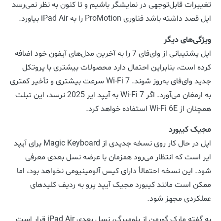
تغییرات قابل‌توجهی در نمایشگر باشیم و تا کنون به نظر نمی‌رسد
اپل قصد داشته باشد فناوری ProMotion را به iPad Air بیاورد.
ویژگی‌های دیگر
اپل پشتیبانی از وای‌فای 7 را به آخرین مدل‌های آیفون خود اضافه
کرده است، بنابراین احتمال دارد محصولات بیشتری با پروتکل
جدید وای‌فای به‌روز شوند. Wi-Fi 7 سرعت بیشتری و تأخیر کمتری
به ارمغان می‌آورد. اگر Wi-Fi 7 به آیپد ایر 2025 نرسد، این تبلت
همچنان از Wi-Fi 6E استفاده خواهد کرد.
مجیک کیبورد
اپل در حال کار روی نسخه جدیدی از Magic Keyboard برای آیپد
ایر است که انتظار می‌رود همزمان با عرضه نسل بعدی معرفی
شود. این نسخه احتمالاً دارای کیس آلومینیومی نخواهد بود، اما
ممکن است مانند کیبورد مجیک آیپد پرو به ردیف کلیدهای
عملکردی مجهز شود.
به گفته مارک گورمن از بلومبرگ، نسل بعدی iPad Air قرار است