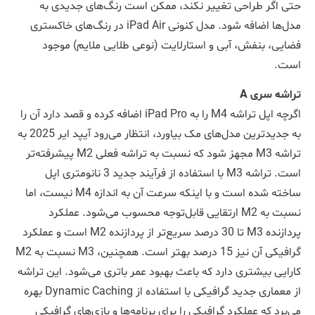
حتی اگر طراحی تغییر نکند، ممکن است رنگ‌های جدیدی به
مدل‌ها اضافه شود. مدل کنونی iPad Air در رنگ‌های خاکستری
فضایی، بنفش، آبی و استارلایت (نوعی طلایی ملایم) موجود
است.
تراشه سری A
اگرچه اپل تراشه M4 را به iPad Pro اضافه کرده و قصد دارد آن را
به جدیدترین مدل‌های مک بیاورد، انتظار می‌رود آیپد ایر 2025 به
تراشه M3 مجهز شود که نسبت به تراشه فعلی M2 پیشرفته‌تر
است. تراشه M3 با استفاده از فرآیند جدید 3 نانومتری اپل
ساخته شده است و با اینکه سرعت آن به اندازه M4 نیست، اما
نسبت به M2 ارتقایی قابل‌توجه محسوب می‌شود. عملکرد
پردازنده M3 تا 30 درصد سریع‌تر از پردازنده M2 است و عملکرد
گرافیکی آن نیز 15 درصد بهتر است. همچنین، M3 نسبت به M2
کارایی بیشتری دارد که باعث بهبود عمر باتری می‌شود. این تراشه
از معماری جدید گرافیکی با استفاده از Dynamic Caching بهره
می‌برد که عملکرد گرافیکی را برای برنامه‌ها و بازی‌های گرافیکی