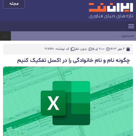
مجله
برو
2 مهر 1403
9:00 ق.ظ
بدون نظر
کد نوشته: 217640
چگونه نام و نام خانوادگی را در اکسل تفکیک کنیم