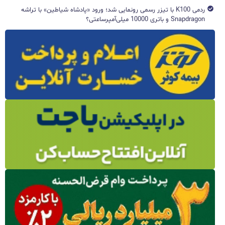
ردمی K100 با تیزر رسمی رونمایی شد؛ ورود «پادشاه شیاطین» با تراشه
Snapdragon و باتری 10000 میلی‌آمپرساعتی؟