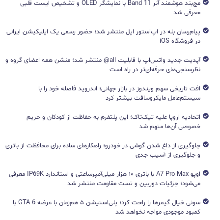
مچ‌بند هوشمند آنر Band 11 با نمایشگر OLED و تشخیص ایست قلبی
معرفی شد
پیام‌رسان بله در اپ‌استور اپل منتشر شد؛ حضور رسمی یک اپلیکیشن ایرانی
در فروشگاه iOS
آپدیت جدید واتس‌اپ با قابلیت all@ منتشر شد؛ منشن همه اعضای گروه و
نظرسنجی‌های حرفه‌ای‌تر در راه است
افت تاریخی سهم ویندوز در بازار جهانی؛ اندروید فاصله خود را با
سیستم‌عامل مایکروسافت بیشتر کرد
اتحادیه اروپا علیه تیک‌تاک؛ این پلتفرم به حفاظت از کودکان و حریم
خصوصی آن‌ها متهم شد
جلوگیری از داغ شدن گوشی در خودرو؛ راهکارهای ساده برای محافظت از باتری
و جلوگیری از آسیب جدی
اوپو A7 Pro Max با باتری ۱۰ هزار میلی‌آمپرساعتی و استاندارد IP69K معرفی
می‌شود؛ جزئیات دوربین و تست مقاومت منتشر شد
سونی خیال گیمرها را راحت کرد؛ پلی‌استیشن ۵ هم‌زمان با عرضه GTA 6 با
کمبود موجودی مواجه نخواهد شد