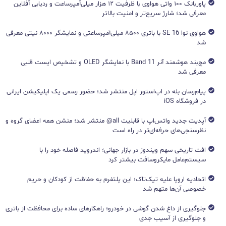
پاوربانک ۱۰۰ واتی هواوی با ظرفیت ۱۲ هزار میلی‌آمپرساعت و ردیابی آفلاین
معرفی شد؛ شارژ سریع‌تر و امنیت بالاتر
هواوی نوا 16 SE با باتری ۸۵۰۰ میلی‌آمپرساعتی و نمایشگر ۸۰۰۰ نیتی معرفی
شد
مچ‌بند هوشمند آنر Band 11 با نمایشگر OLED و تشخیص ایست قلبی
معرفی شد
پیام‌رسان بله در اپ‌استور اپل منتشر شد؛ حضور رسمی یک اپلیکیشن ایرانی
در فروشگاه iOS
آپدیت جدید واتس‌اپ با قابلیت all@ منتشر شد؛ منشن همه اعضای گروه و
نظرسنجی‌های حرفه‌ای‌تر در راه است
افت تاریخی سهم ویندوز در بازار جهانی؛ اندروید فاصله خود را با
سیستم‌عامل مایکروسافت بیشتر کرد
اتحادیه اروپا علیه تیک‌تاک؛ این پلتفرم به حفاظت از کودکان و حریم
خصوصی آن‌ها متهم شد
جلوگیری از داغ شدن گوشی در خودرو؛ راهکارهای ساده برای محافظت از باتری
و جلوگیری از آسیب جدی