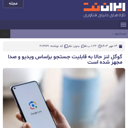
مجله
برو
13 مهر 1403
1:22 ب.ظ
بدون نظر
کد نوشته: 217969
گوگل لنز حالا به قابلیت جستجو براساس ویدیو و صدا
مجهز شده است