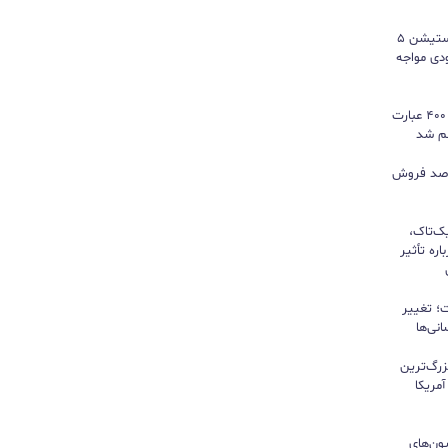
سونی خیال گیمرها را راحت کرد؛ پلی‌استیشن ۵
کمبود موجودی مواجه
گوگل ترندز ارتقا یافت؛ امکان مقایسه ۴۰۰ عبارت
هم شد
ی بازی‌های فیزیکی؛ ۸۲ درصد فروش
یک‌تاک،
ره تأثیر
؛ تغییر
نی‌ها
زرگ‌ترین
مریکا
ون‌های