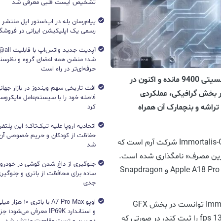
تشخیص ایست قلبی معرفی شد
پیام‌رسان بله در اپ‌استور اپل منتشر
رسمی یک اپلیکیشن ایرانی در فروشگاه S
آپدیت جد
شد؛ منشن همه اعضای گروه و نظرسن
حرفه‌ای‌تر در راه است
کمتر از یک ماه به معرفی تراشه پرچمدار مدیاتک دایمنسیتی 9400 مانده و اکنون در
افت تاریخی سهم ویندوز در بازار جهانی
ر بخش گرافیکی، عملکردی
فاصله خود را با سیستم‌عامل مایکرو
 تراشه و بنچمارک آن همراه
کرد
اتحادیه اروپا علیه تیک‌تاک؛ این پلتفر
حفاظت از کودکان و حریم خصوصی آن‌
در ابتدا باید بگوییم که واحد گرافیکی این تراشه Immortalis-G925 شرکت آرم است که
شد
ان «قدرتمندترین GPU با بهینه‌ترین مصرف» نامگذاری شده است.
جلوگیری از داغ شدن گوشی در خودرو؛ 
این GPU توانست در بنچمارک‌های گرافیکی تراشه‌های Apple A18 Pro و Snapdragon
ساده برای محافظت از باتری و جلوگیر
جدی
اوپو A7 Pro Max با با
بر اساس اطلاعات منتشر شده، گرافیک Immortalis-G925 توانست در بخش GFX
و استاندارد IP69K معرفی می‌شود؛
Aztec 1440p off-screen بنچمارک Vulkan، نتیجه 134 fps را ثبت کند، در صورتی که
دوربین و تست مقاومت منتشر شد