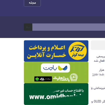
مجله
برو
ررسمی
 فعال شد
پاوربانک ۱۰۰ واتی هواوی با ظرفیت ۱۲ هزار
 شد؛ شارژ
ا باتری ۸۵۰۰ میلی‌آمپرساعتی و
مچ‌بند هوشمند آنر Band 11 با نمایشگر OLED و