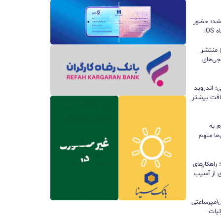
 شد؛ حضور
iO
ید واتس‌اپ با قابلیت all@ منتشر
جی‌های
؛ اندروید
سافت بیشتر
م به
ها متهم
راهکارهای
ی از آسیب
تری ۱۰ هزار میلی‌آمپرساعتی
 جزئیات