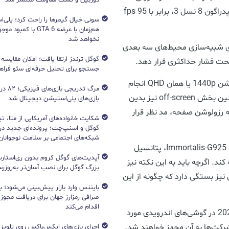
این مقدار برای تراشه A18 Pro اپل 72 fps و برای اسنپدراگون 8 نسل 3، برابر با 95 fps
هم‌زمان با عرضه GTA 6 با 
نخواهد شد
از مجموعه GFXBench است، برای شبیه‌سازی محیط‌های سه بعدی
تحت فشار حداکثری قرار دهد.
جستجو برای تحلیل حرفه‌ای سئو فرا
بخش 1440p بدین معنی است که این آزمون در رزولوشن 1440p یا همان QHD انجام
مرگ تدریج
شده و جزییات بیشتری را به اجرا گذاشته است. همچنین بخش off-screen نیز بدین
بازی‌های پلی‌استیشن دیجیتال شد
 رزولوشن صفحه، مد نظر قرار
شکایت خانواده‌های آمریکایی از متا، ت
گوگل و اسنپ‌چت؛ پرونده‌ای جدید دربا
شبکه‌های اجتماعی بر سلامت نوجوانان
با توجه به نتایج به دست آمده، به نظر می‌رسد گرافیک Immortalis-G925، پتانسیل
آپدیت‌های گوگل کروم بدون ری‌استارت
 کند. اگرچه باید به این نکته نیز
بزرگ گوگل برای نصب آسان‌تر به‌روزرسا
نیز بستگی دارد که چگونه از این
بایننس وارد بازار پیش‌بینی می‌شود؛ ب
صرافی رمزارز جهان برای دریافت مجوز آ
اقدام می‌کند
تراشه مدیاتک دایمنسیتی 9400 قرار است در سال 2025 در گوشی‌های اندرویدی مورد
 شرکت‌ها به آن مجهز خواهند شد.
اجرای بازی‌های ایکس‌باکس روی تلویزی