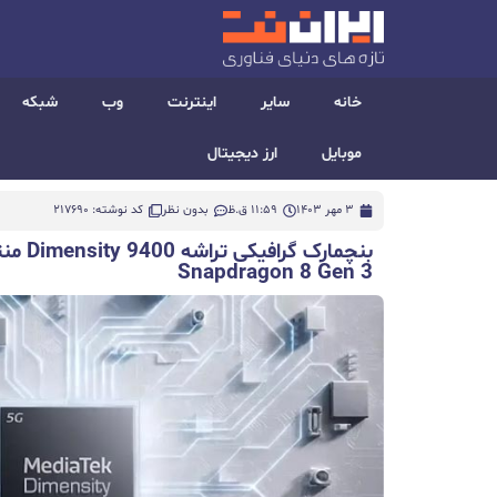
خانه
سایر
اینترنت
وب
شبکه
موبایل
ارز دیجیتال
3 مهر 1403
11:59 ق.ظ
بدون نظر
کد نوشته: 217690
Snapdragon 8 Gen 3