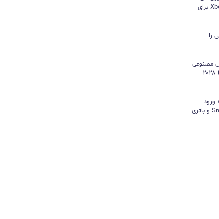
هایسنس بدون کنسول؛ اپلیکیشن Xbox برای
 را
هوش مصنوعی
موتور رشد درآمد شد و کمبود تراشه تا ۲۰۲۸
د؛ ورود
«پادشاه شیاطین» با تراشه Snapdragon و باتری